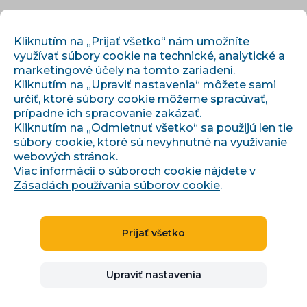
SK
PRIHLÁSIŤ SA
REGISTROVAŤ
Kliknutím na „Prijať všetko“ nám umožníte
využívať súbory cookie na technické, analytické a
marketingové účely na tomto zariadení.
Kliknutím na „Upraviť nastavenia“ môžete sami
určiť, ktoré súbory cookie môžeme spracúvať,
prípadne ich spracovanie zakázať.
Kliknutím na „Odmietnuť všetko“ sa použijú len tie
súbory cookie, ktoré sú nevyhnutné na využívanie
webových stránok.
Všeobecné obchodné podmienky
Viac informácií o súboroch cookie nájdete v
Zásadách používania súborov cookie
.
VŠEOBECNÉ OBCHODNÍ
PODMÍNKY UŽÍVÁNÍ SYSTÉMU
Prijať všetko
CONVIU
Upraviť nastavenia