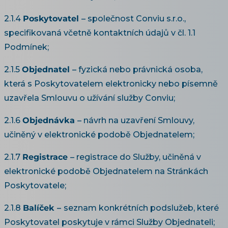
2.1.4
Poskytovatel
– společnost Conviu s.r.o.,
specifikovaná včetně kontaktních údajů v čl. 1.1
Podmínek;
2.1.5
Objednatel
– fyzická nebo právnická osoba,
která s Poskytovatelem elektronicky nebo písemně
uzavřela Smlouvu o užívání služby Conviu;
2.1.6
Objednávka
– návrh na uzavření Smlouvy,
učiněný v elektronické podobě Objednatelem;
2.1.7
Registrace
– registrace do Služby, učiněná v
elektronické podobě Objednatelem na Stránkách
Poskytovatele;
2.1.8
Balíček –
seznam konkrétních podslužeb, které
Poskytovatel poskytuje v rámci Služby Objednateli;