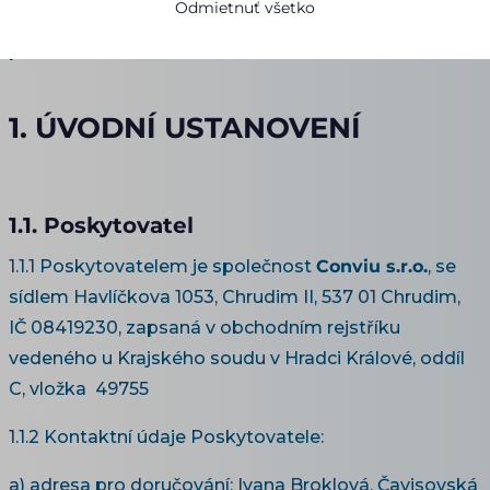
provozovaného společností
Conviu s.r.o.
Odmietnuť všetko
platné od 16. 7. 2026
1. ÚVODNÍ USTANOVENÍ
1.1. Poskytovatel
1.1.1 Poskytovatelem je společnost
Conviu s.r.o.
, se
sídlem Havlíčkova 1053, Chrudim II, 537 01 Chrudim,
IČ 08419230, zapsaná v obchodním rejstříku
vedeného u Krajského soudu v Hradci Králové, oddíl
C, vložka 49755
1.1.2 Kontaktní údaje Poskytovatele:
a) adresa pro doručování: Ivana Broklová, Čavisovská