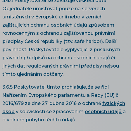
3.6.4 Poskytovatel se zavazuje veškerá data
Objednatele umisťovat pouze na serverech
umístěných v Evropské unii nebo v zemích
zajišťujících ochranu osobních údajů způsobem
rovnocenným s ochranou zajišťovanou právními
předpisy České republiky (tzv. safe harbor). Další
povinnosti Poskytovatele vyplývající z příslušných
právních předpisů na ochranu osobních údajů či
jiných dat regulovaných právními předpisy nejsou
tímto ujednáním dotčeny.
3.6.5 Poskytovatel tímto prohlašuje, že se řídí
Nařízením Evropského parlamentu a Rady (EU) č.
2016/679 ze dne 27. dubna 2016 o ochraně
fyzických
osob
v souvislosti se zpracováním
osobních údajů
a
o volném pohybu těchto údajů.