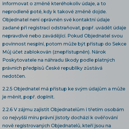
informovat o změně kteréhokoliv údaje, a to
neprodleně poté, kdy k takové změně dojde.
Objednatel není oprávněn své kontaktní údaje
zadané při registraci odstraňovat, popř. uvádět údaje
nepravdivé nebo zavádějící. Pokud Objednatel svou
povinnost nesplní, potom může být přístup do Sekce
Můj účet zablokován (znepřístupněn). Nárok
Poskytovatele na náhradu škody podle platných
právních předpisů České republiky zůstává
nedotčen.
2.2.5 Objednatel má přístup ke svým údajům a může
je měnit, popř. doplnit.
2.2.6 V zájmu zajistit Objednatelům i třetím osobám
co nejvyšší míru právní jistoty dochází k ověřování
nově registrovaných Objednatelů, kteří jsou na