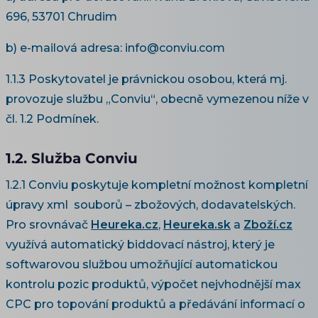
696, 53701 Chrudim
b) e-mailová adresa: info@conviu.com
1.1.3 Poskytovatel je právnickou osobou, která mj.
provozuje službu „Conviu“, obecně vymezenou níže v
čl. 1.2 Podmínek.
1.2. Služba Conviu
1.2.1 Conviu poskytuje kompletní možnost kompletní
úpravy xml souborů – zbožových, dodavatelských.
Pro srovnávač
Heureka.cz
,
Heureka.sk
a
Zboží.cz
využívá automatický biddovací nástroj, který je
softwarovou službou umožňující automatickou
kontrolu pozic produktů, výpočet nejvhodnější max
CPC pro topování produktů a předávání informací o