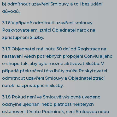
b) odmítnout uzavření Smlouvy, a to i bez udání
důvodů.
3.1.6 V případě odmítnutí uzavření smlouvy
Poskytovatelem, ztrácí Objednatel nárok na
zpřístupněni Služby.
3.1.7 Objednatel má lhůtu 30 dní od Registrace na
nastavení všech potřebných propojení Conviu a jeho
e-shopu tak, aby bylo možné aktivovat Službu. V
případě překročení této lhůty může Poskytovatel
odmítnout uzavření Smlouvy a Objednatel ztrácí
nárok na zpřístupněni Služby.
3.1.8 Pokud není ve Smlouvě výslovně uvedeno
odchylné ujednání nebo platnost některých
ustanovení těchto Podmínek, není Smlouvou nebo