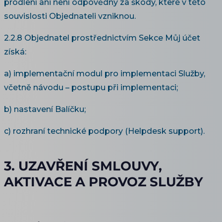
prodlení ani není odpovědný za škody, které v této
souvislosti Objednateli vzniknou.
2.2.8 Objednatel prostřednictvím Sekce Můj účet
získá:
a) implementační modul pro implementaci Služby,
včetně návodu – postupu při implementaci;
b) nastavení Balíčku;
c) rozhraní technické podpory (Helpdesk support).
3. UZAVŘENÍ SMLOUVY,
AKTIVACE A PROVOZ SLUŽBY