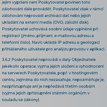
jejím vypršení není Poskytovatel povinen toto
zálohování dále provádět. Poskytovatel však v rámci
zálohování neprovádí archivaci dat nebo jejich
ukládání na externí media (DVD, záložní disk).
Poskytovatel uchovává osobní údaje vyplněné při
registraci (jméno, příjmení, e-mailovou adresu a
telefonní číslo). Navíc ukládá IP adresu a geologaci
přihlášeného uživatele pro analýzu provozu v aplikaci.
3.6.2 Poskytovatel neprovádí s daty Objednatele
jakékoliv operace, vyjma jejich uložení a vyhodnocení
na serverech Poskytovatele, popř. v hostingovém
centru, zejména do nich nezasahuje, nepozměňuje je,
nezpřístupňuje ani je nepředává třetím osobám
(vyjma jejich zpřístupnění státním orgánům v
souladu se zákony).