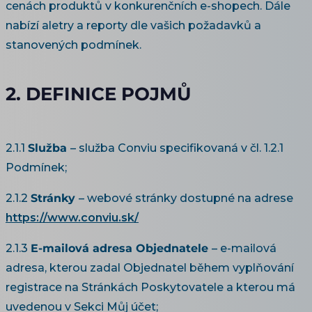
cenách produktů v konkurenčních e-shopech. Dále
nabízí aletry a reporty dle vašich požadavků a
stanovených podmínek.
2. DEFINICE POJMŮ
2.1.1
Služba
– služba Conviu specifikovaná v čl. 1.2.1
Podmínek;
2.1.2
Stránky
– webové stránky dostupné na adrese
https://www.conviu.sk/
2.1.3
E-mailová adresa Objednatele
– e-mailová
adresa, kterou zadal Objednatel během vyplňování
registrace na Stránkách Poskytovatele a kterou má
uvedenou v Sekci Můj účet;