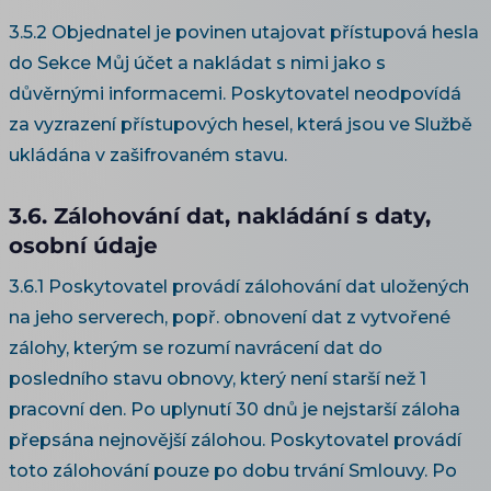
3.5.2 Objednatel je povinen utajovat přístupová hesla
do Sekce Můj účet a nakládat s nimi jako s
důvěrnými informacemi. Poskytovatel neodpovídá
za vyzrazení přístupových hesel, která jsou ve Službě
ukládána v zašifrovaném stavu.
3.6. Zálohování dat, nakládání s daty,
osobní údaje
3.6.1 Poskytovatel provádí zálohování dat uložených
na jeho serverech, popř. obnovení dat z vytvořené
zálohy, kterým se rozumí navrácení dat do
posledního stavu obnovy, který není starší než 1
pracovní den. Po uplynutí 30 dnů je nejstarší záloha
přepsána nejnovější zálohou. Poskytovatel provádí
toto zálohování pouze po dobu trvání Smlouvy. Po