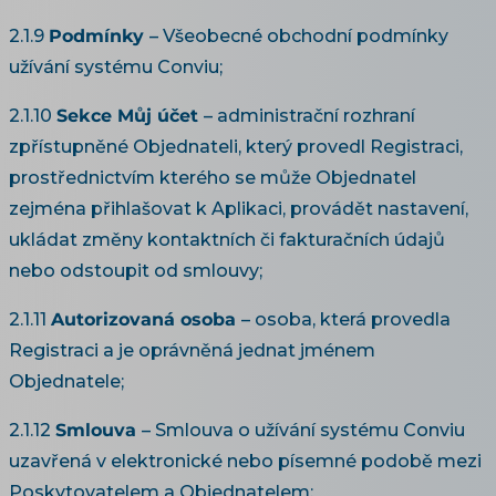
2.1.9
Podmínky
– Všeobecné obchodní podmínky
užívání systému Conviu;
2.1.10
Sekce Můj účet
– administrační rozhraní
zpřístupněné Objednateli, který provedl Registraci,
prostřednictvím kterého se může Objednatel
zejména přihlašovat k Aplikaci, provádět nastavení,
ukládat změny kontaktních či fakturačních údajů
nebo odstoupit od smlouvy;
2.1.11
Autorizovaná osoba
– osoba, která provedla
Registraci a je oprávněná jednat jménem
Objednatele;
2.1.12
Smlouva
– Smlouva o užívání systému Conviu
uzavřená v elektronické nebo písemné podobě mezi
Poskytovatelem a Objednatelem;