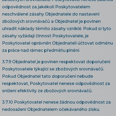
odpovědnost za jakékoli Poskytovatelem
neschválené zásahy Objednatele do nastavení
zbožových srovnávačů a Objednatel je povinen
uhradit náklady těmito zásahy vzniklé. Pokud si tyto
zásahy vyžádají činnost Poskytovatele, je
Poskytovatel oprávněn Objednateli účtovat odměnu
za práce nad rámec předmětu plnění.
3.7.9 Objednatel je povinen respektovat doporučení
Poskytovatele týkající se zbožových srovnávačů.
Pokud Objednatel tato doporučení nebude
respektovat, Poskytovatel nenese odpovědnost za
snížení efektivity ze zbožových srovnávačů.
3.7.10 Poskytovatel nenese žádnou odpovědnost za
nedosažení Objednatelem očekávaného zisku.