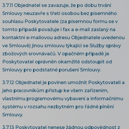
3.7.11 Objednatel se zavazuje, že po dobu trvání
Smlouvy neuzavře s třetí osobou bez písemného
souhlasu Poskytovatele (za písemnou formu se v
tomto případě považuje i fax a e-mail zaslaný na
kontaktní e-mailovou adresu Objednatele uvedenou
ve Smlouvě) jinou smlouvu týkající se Služby správy
zbožových srovnávačů. V opačném případě je
Poskytovatel oprávněn okamžitě odstoupit od
Smlouvy pro podstatné porušení Smlouvy.
3.7.12 Objednatel je povinen umožnit Poskytovateli a
jeho pracovníkům přístup ke všem zařízením,
vlastnímu programovému vybavení a informačnímu
systému v rozsahu nezbytném pro řádné plnění
Smlouvy.
3.7.13 Poskytovatel nenese žádnou odpovědnost z