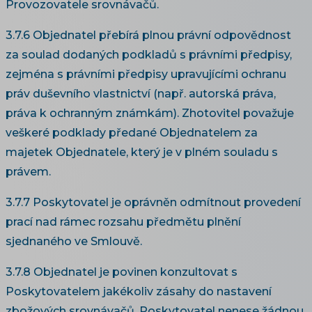
Provozovatele srovnávačů.
3.7.6 Objednatel přebírá plnou právní odpovědnost
za soulad dodaných podkladů s právními předpisy,
zejména s právními předpisy upravujícími ochranu
práv duševního vlastnictví (např. autorská práva,
práva k ochranným známkám). Zhotovitel považuje
veškeré podklady předané Objednatelem za
majetek Objednatele, který je v plném souladu s
právem.
3.7.7 Poskytovatel je oprávněn odmítnout provedení
prací nad rámec rozsahu předmětu plnění
sjednaného ve Smlouvě.
3.7.8 Objednatel je povinen konzultovat s
Poskytovatelem jakékoliv zásahy do nastavení
zbožových srovnávačů. Poskytovatel nenese žádnou