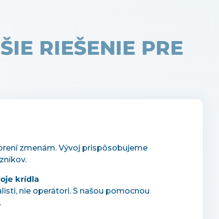
ŠIE RIEŠENIE PRE
rení zmenám. Vývoj prispôsobujeme
zníkov.
je krídla
alisti, nie operátori. S našou pomocnou
.