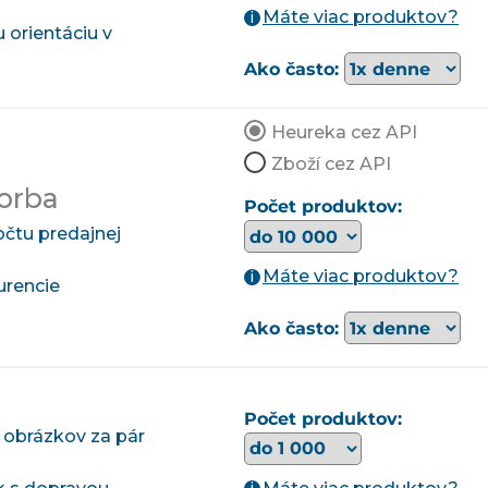
Máte viac produktov?
i
 orientáciu v
Ako často:
Heureka cez API
Zboží cez API
orba
Počet produktov:
očtu predajnej
Máte viac produktov?
i
urencie
Ako často:
Počet produktov:
 obrázkov za pár