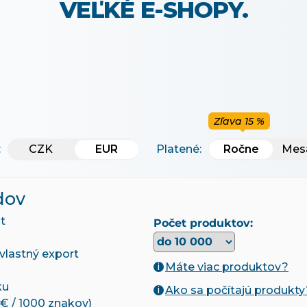
VEĽKÉ E-SHOPY.
Zľava 15 %
:
CZK
EUR
EUR
Platené:
Ročne
Ročne
Mes
dov
t
Počet produktov:
 vlastný export
Máte viac produktov?
i
ku
Ako sa počítajú produkty
i
€ / 1000 znakov)