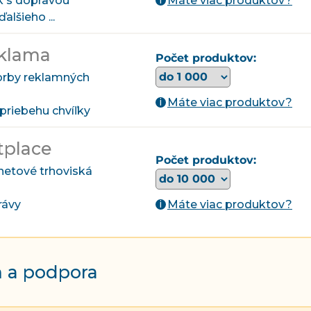
Máte viac produktov?
ok s dopravou
i
lšieho ...
klama
Počet produktov:
orby reklamných
Máte viac produktov?
i
 priebehu chvíľky
tplace
Počet produktov:
netové trhoviská
Máte viac produktov?
rávy
i
 a podpora