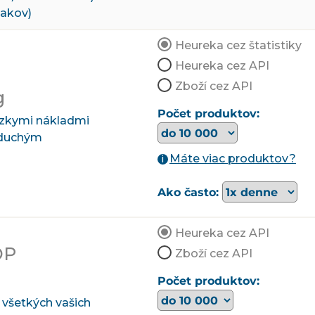
nakov)
Heureka cez štatistiky
Heureka cez API
Zboží cez API
g
Počet produktov:
nízkymi nákladmi
oduchým
Máte viac produktov?
i
Ako často:
Heureka cez API
OP
Zboží cez API
Počet produktov:
všetkých vašich