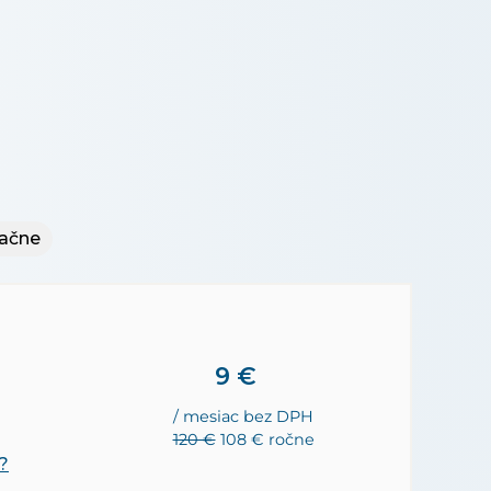
ačne
9 €
/ mesiac bez DPH
120 €
108 € ročne
?