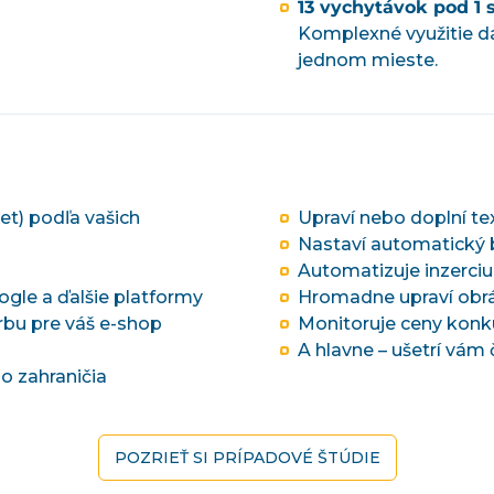
13 vychytávok pod 1 
Komplexné využitie dá
jednom mieste.
eet) podľa vašich
Upraví nebo doplní te
Nastaví automatický 
Automatizuje inzerci
ogle a ďalšie platformy
Hromadne upraví obr
bu pre váš e-shop
Monitoruje ceny konk
A hlavne – ušetrí vám
o zahraničia
POZRIEŤ SI PRÍPADOVÉ ŠTÚDIE