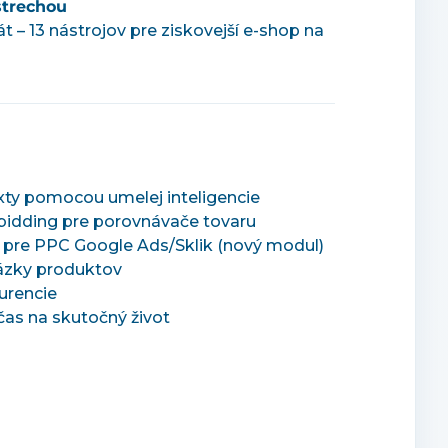
strechou
t – 13 nástrojov pre ziskovejší e-shop na
xty pomocou umelej inteligencie
bidding pre porovnávače tovaru
u pre PPC Google Ads/Sklik (nový modul)
ázky produktov
urencie
 čas na skutočný život