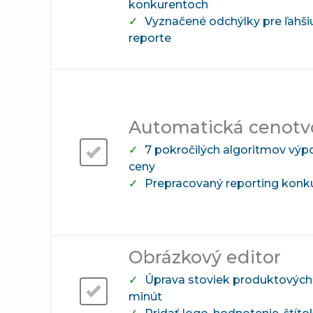
konkurentoch
Vyznačené odchýlky pre ľahšiu
reporte
Automatická cenotv
7 pokročilých algoritmov výp
ceny
Prepracovaný reporting konk
Obrázkový editor
Úprava stoviek produktových
minút