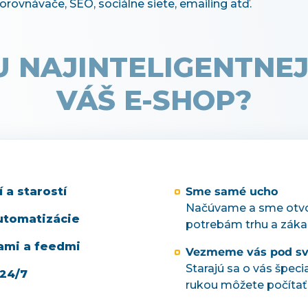
rovnávače, SEO, sociálne siete, emailing atď.
 NAJINTELIGENTNEJ
VÁŠ E-SHOP?
 a starostí
Sme samé ucho
Načúvame a sme otvo
utomatizácie
potrebám trhu a záka
ami a feedmi
Vezmeme vás pod svo
Starajú sa o vás špeci
 24/7
rukou môžete počítať