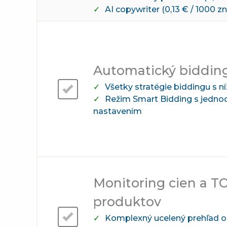
AI copywriter (0,13 € / 1000 z
Automatický biddin
Všetky stratégie biddingu s 
Režim Smart Bidding s jedn
nastavením
Monitoring cien a T
produktov
Komplexný ucelený prehľad o 