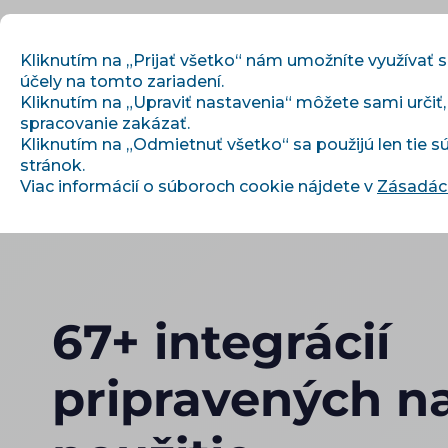
Kliknutím na „Prijať všetko“ nám umožníte využívať 
účely na tomto zariadení.
Kliknutím na „Upraviť nastavenia“ môžete sami určiť
spracovanie zakázať.
Začíname
Kliknutím na „Odmietnuť všetko“ sa použijú len tie 
stránok.
Viac informácií o súboroch cookie nájdete v
Zásadách
67+ integrácií
pripravených n