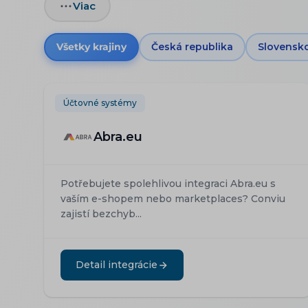
Viac
Všetky krajiny
Česká republika
Slovensk
Účtovné systémy
Abra.eu
Potřebujete spolehlivou integraci Abra.eu s
vaším e-shopem nebo marketplaces? Conviu
zajistí bezchyb...
Detail integrácie