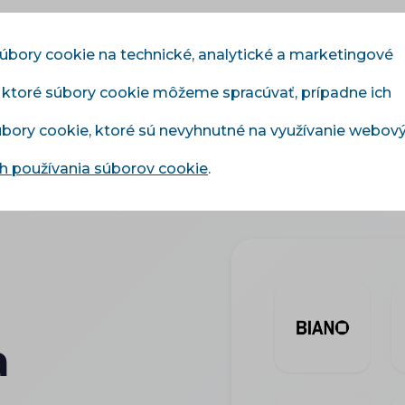
súbory cookie na technické, analytické a marketingové
, ktoré súbory cookie môžeme spracúvať, prípadne ich
Moduly
Služby
Cenník
Referencie
Blo
súbory cookie, ktoré sú nevyhnutné na využívanie webov
 používania súborov cookie
.
a