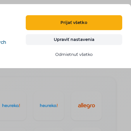
SK
PRIHLÁSIŤ SA
REGISTROVAŤ
Prijať všetko
g
Kontakt
VYSKÚŠAŤ ZDARMA
Upraviť nastavenia
ých
Odmietnuť všetko