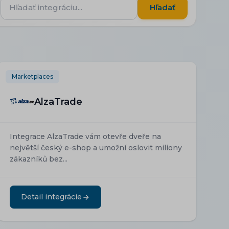
Hľadať
Hľadať
integráciu...
Marketplaces
AlzaTrade
Integrace AlzaTrade vám otevře dveře na
největší český e-shop a umožní oslovit miliony
zákazníků bez...
Detail integrácie