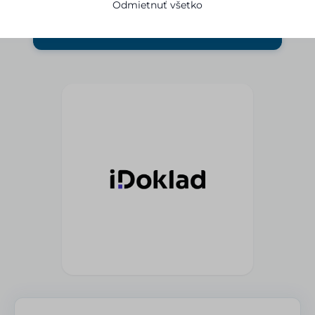
Odmietnuť všetko
→
Vyskúšať integráciu zadarmo