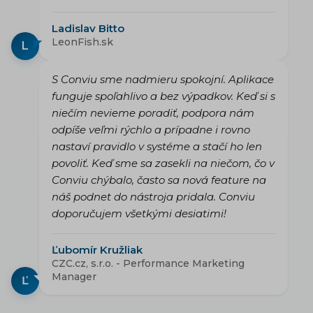
Ladislav Bitto
LeonFish.sk
L
S Conviu sme nadmieru spokojní. Aplikace
funguje spoľahlivo a bez výpadkov. Keď si s
niečím nevieme poradiť, podpora nám
odpíše veľmi rýchlo a prípadne i rovno
nastaví pravidlo v systéme a stačí ho len
povoliť. Keď sme sa zasekli na niečom, čo v
Conviu chýbalo, často sa nová feature na
náš podnet do nástroja pridala. Conviu
doporučujem všetkými desiatimi!
Ľubomír Kružliak
CZC.cz, s.r.o. - Performance Marketing
Manager
Ľ