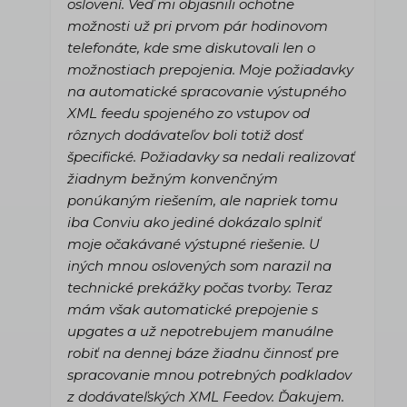
oslovení. Veď mi objasnili ochotne
možnosti už pri prvom pár hodinovom
telefonáte, kde sme diskutovali len o
možnostiach prepojenia. Moje požiadavky
na automatické spracovanie výstupného
XML feedu spojeného zo vstupov od
rôznych dodávateľov boli totiž dosť
špecifické. Požiadavky sa nedali realizovať
žiadnym bežným konvenčným
ponúkaným riešením, ale napriek tomu
iba Conviu ako jediné dokázalo splniť
moje očakávané výstupné riešenie. U
iných mnou oslovených som narazil na
technické prekážky počas tvorby. Teraz
mám však automatické prepojenie s
upgates a už nepotrebujem manuálne
robiť na dennej báze žiadnu činnosť pre
spracovanie mnou potrebných podkladov
z dodávateľských XML Feedov. Ďakujem.