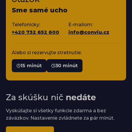
Sme samé ucho
Telefonicky:
E-mailom:
+420 732 652 600
info@conviu.cz
Alebo si rezervujte stretnutie:
15 minút
30 minút
Za skúšku nič
nedáte
Vyskúšajte si všetky funkcie zdarma a bez
záväzkov. Nastavenie zvládnete za pár minút.