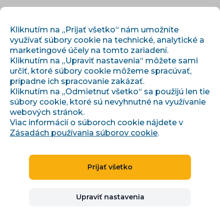
SK
PRIHLÁSIŤ SA
REGISTROVAŤ
Kliknutím na „Prijať všetko“ nám umožníte
využívať súbory cookie na technické, analytické a
marketingové účely na tomto zariadení.
Kliknutím na „Upraviť nastavenia“ môžete sami
určiť, ktoré súbory cookie môžeme spracúvať,
prípadne ich spracovanie zakázať.
Kliknutím na „Odmietnuť všetko“ sa použijú len tie
súbory cookie, ktoré sú nevyhnutné na využívanie
›
›
Úvod
Integrácie
iDoklad
webových stránok.
Viac informácií o súboroch cookie nájdete v
Zásadách používania súborov cookie
.
ÚČTOVNÉ SYSTÉMY
ČESKÁ REPUBLIKA, SLOVENSKO
Prijať všetko
iDoklad
Upraviť nastavenia