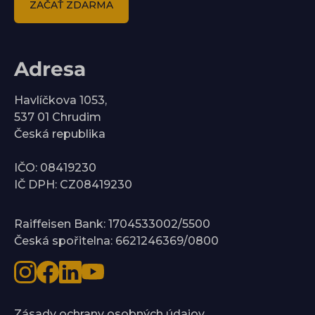
ZAČAŤ ZDARMA
Adresa
Havlíčkova 1053,
537 01 Chrudim
Česká republika
IČO: 08419230
IČ DPH: CZ08419230
Raiffeisen Bank: 1704533002/5500
Česká spořitelna: 6621246369/0800
Zásady ochrany osobných údajov