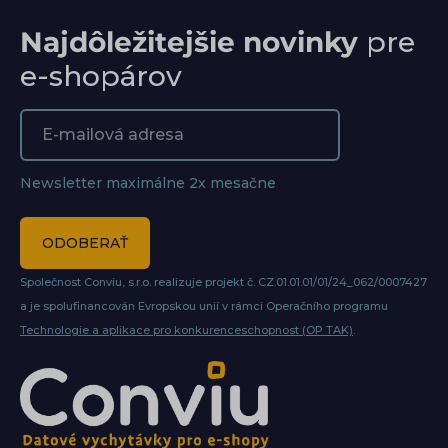
Najdôležitejšie novinky
pre
e-shopárov
Newsletter maximálne 2x mesačne
ODOBERAŤ
Společnost Conviu, s.r.o. realizuje projekt č. CZ.01.01.01/01/24_062/0007427
a je spolufinancován Evropskou unií v rámci Operačního programu
Technologie a aplikace pro konkurenceschopnost (OP TAK)
.