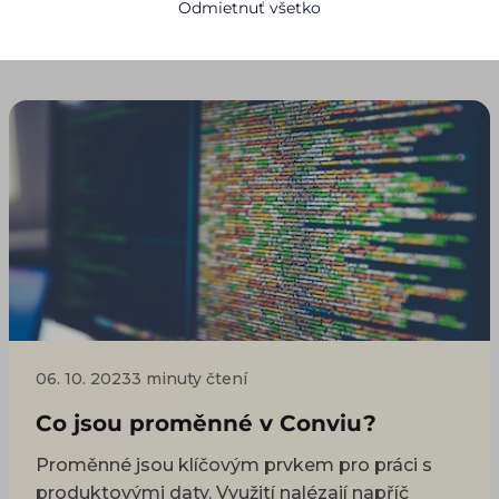
Odmietnuť všetko
ČLÁNKY AUTORA
06. 10. 2023
3 minuty čtení
Co jsou proměnné v Conviu?
Proměnné jsou klíčovým prvkem pro práci s
produktovými daty. Využití nalézají napříč