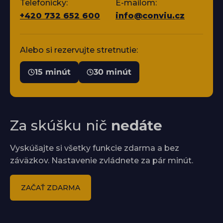
Telefonicky:
E-mailom:
+420 732 652 600
info@conviu.cz
Alebo si rezervujte stretnutie:
15 minút
30 minút
Za skúšku nič
nedáte
Vyskúšajte si všetky funkcie zdarma a bez
záväzkov. Nastavenie zvládnete za pár minút.
ZAČAŤ ZDARMA