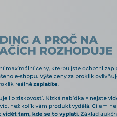
DDING A PROČ NA
AČÍCH ROZHODUJE
í maximální ceny, kterou jste ochotni zapla
šeho e-shopu. Výše ceny za proklik ovlivňu
roklik reálně
zaplatíte
.
je i o ziskovosti. Nízká nabídka = nejste vi
e víc, než kolik vám produkt vydělá. Cílem ne
 vidět tam, kde se to vyplatí
. Základ aukč