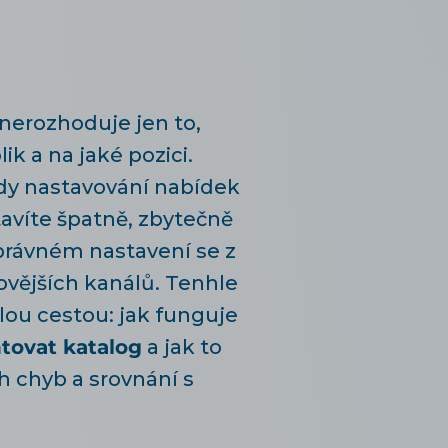
nerozhoduje jen to,
lik a na jaké pozici.
edy nastavování nabídek
tavíte špatně, zbytečně
správném nastavení se z
ovějších kanálů. Tenhle
ou cestou: jak funguje
ovat katalog
a jak to
h chyb a srovnání s