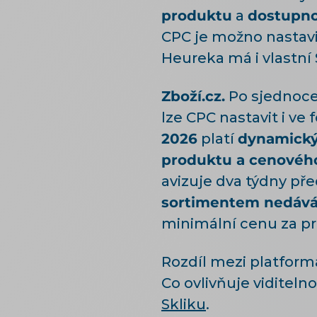
produktu
a
dostupno
CPC je možno nastav
Heureka má i vlastní
Zboží.cz.
Po sjednoce
lze CPC nastavit i v
2026
platí
dynamický
produktu a cenovéh
avizuje dva týdny př
sortimentem nedává
minimální cenu za pr
Rozdíl mezi platforma
Co ovlivňuje viditelno
Skliku
.