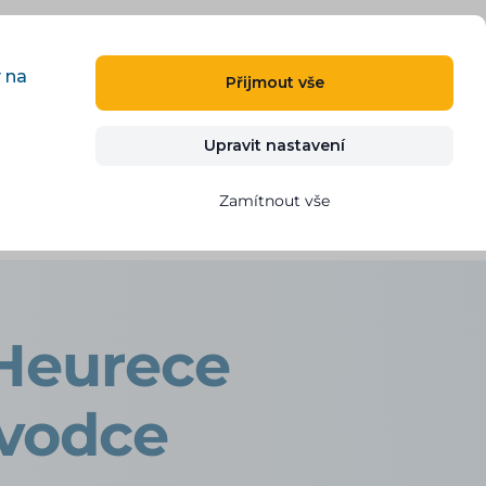
CS
PŘIHLÁSIT
REGISTROVAT
y na
Přijmout vše
Kontakt
VYZKOUŠET ZDARMA
Upravit nastavení
Zamítnout vše
 Heurece
ůvodce