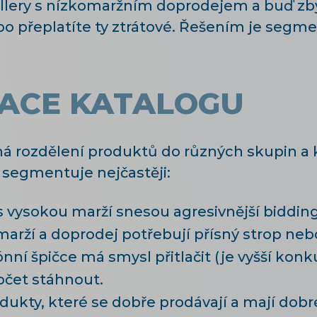
llery s nízkomaržním doprodejem a buď zby
bo přeplatíte ty ztrátové. Řešením je segm
ACE KATALOGU
ozdělení produktů do různých skupin a každ
e segmentuje nejčastěji:
 vysokou marží snesou agresivnější bidding 
marží a doprodej potřebují přísný strop neb
nní špičce má smysl přitlačit (je vyšší konk
čet stáhnout.
ukty, které se dobře prodávají a mají dobr