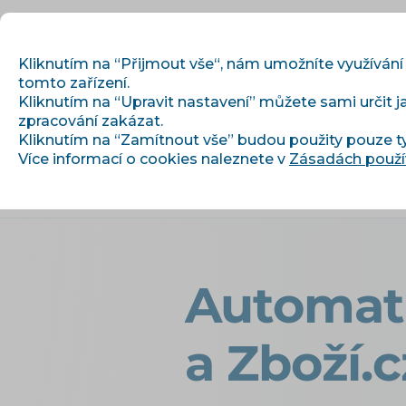
Kliknutím na “Přijmout vše“, nám umožníte využívání
tomto zařízení.
Kliknutím na “Upravit nastavení” můžete sami určit j
Začínáme
zpracování zakázat.
Kliknutím na “Zamítnout vše” budou použity pouze t
Více informací o cookies naleznete v
Zásadách použí
›
›
Úvod
Články a informace
Autom
Automati
a Zboží.