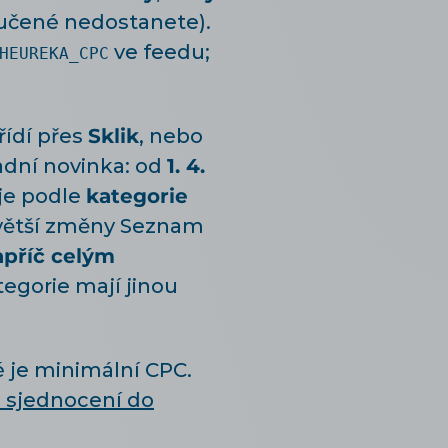
učené nedostanete).
ve feedu;
HEUREKA_CPC
řídí přes
Sklik
, nebo
adní novinka: od
1. 4.
je podle
kategorie
a větší změny Seznam
apříč celým
egorie mají jinou
é je minimální CPC.
o sjednocení do