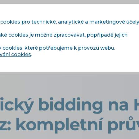
 cookies pro technické, analytické a marketingové účel
aké cookies je možné zpracovávat, popřípadě jejich
Moduly
Služby
Ceník
Reference
Blog
y cookies, které potřebujeme k provozu webu.
vání cookies
.
atický bidding na Heurece a Zboží.cz: kompletní průvodce
cký bidding na
cz: kompletní pr