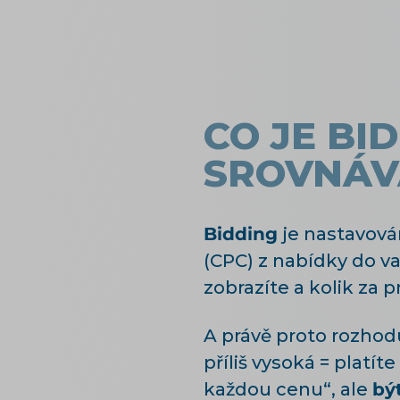
CO JE BI
SROVNÁV
Bidding
je nastavován
(CPC) z nabídky do va
zobrazíte a kolik za p
A právě proto rozhodu
příliš vysoká = platít
každou cenu“, ale
být