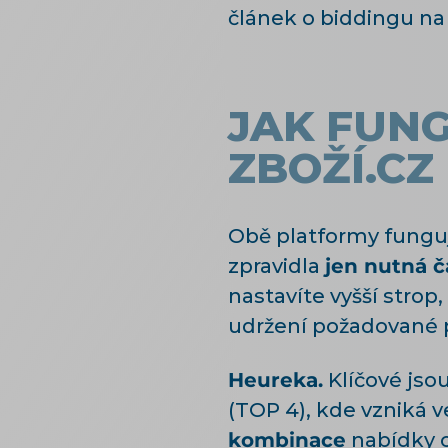
článek o biddingu na 
JAK FUNG
ZBOŽÍ.CZ
Obě platformy funguj
zpravidla
jen nutná 
nastavíte vyšší strop,
udržení požadované 
Heureka.
Klíčové jso
(TOP 4), kde vzniká v
kombinace
nabídky c