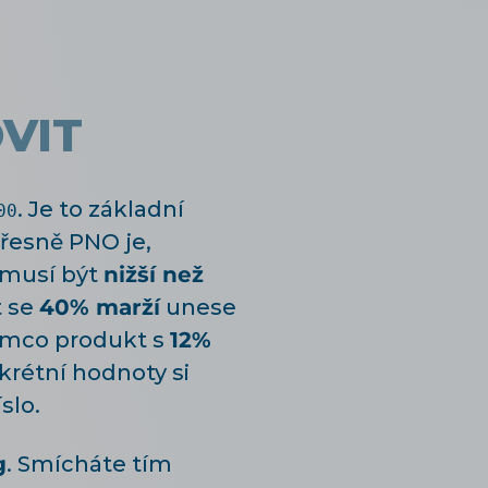
VIT
. Je to základní
00
přesně PNO je,
 musí být
nižší než
t se
40% marží
unese
atímco produkt s
12%
krétní hodnoty si
slo.
g
. Smícháte tím