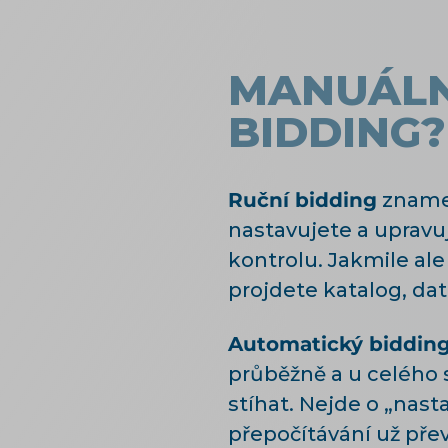
MANUÁLN
BIDDING?
Ruční bidding
znamen
nastavujete a upravu
kontrolu. Jakmile al
projdete katalog, dat
Automatický biddin
průběžně a u celého 
stíhat. Nejde o „nast
přepočítávání už pře