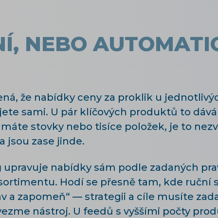
Í, NEBO AUTOMATI
á, že nabídky ceny za proklik u jednotliv
jete sami. U pár klíčových produktů to dáv
e máte stovky nebo tisíce položek, je to ne
a jsou zase jinde.
g
upravuje nabídky sám podle zadaných pra
sortimentu. Hodí se přesně tam, kde ruční 
av a zapomeň“ — strategii a cíle musíte zada
vezme nástroj. U feedů s vyššími počty pr