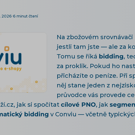
. 2026
6 minut čtení
Na zbožovém srovnávači 
jestli tam jste — ale za ko
Tomu se říká
bidding
, t
za proklik. Pokud ho nas
přicházíte o peníze. Při 
něj stane jeden z nejzisk
průvodce vás provede cel
.cz, jak si spočítat
cílové PNO
, jak
segment
atický bidding
v Conviu — včetně typickýc