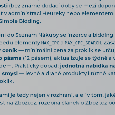
sti
(bez známé dodací doby se mezi dopor
it v administraci Heureky nebo elementem
 Simple Bidding.
ní do Seznam Nákupy se inzerce a bidding 
e feedu elementy
a
. Zás
MAX_CPC
MAX_CPC_SEARCH
 ceník
— minimální cena za proklik se urču
o pásma
(12 pásem), aktualizuje se týdně 
edem. Praktický dopad:
jednotná nabídka n
 smysl
— levné a drahé produkty i různé kat
oklik.
mi je tedy nejen v rozhraní, ale i v tom, jak
st na Zboží.cz, rozebírá
článek o Zboží.cz p