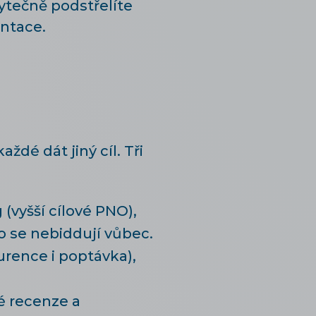
tečně podstřelíte
entace.
é dát jiný cíl. Tři
(vyšší cílové PNO),
o se nebiddují vůbec.
urence i poptávka),
é recenze a