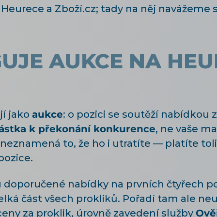
Heurece a Zboží.cz; tady na něj navážeme st
UJE AUKCE NA HEU
í jako
aukce
: o pozici se soutěží nabídkou z
částka k překonání konkurence
, ne vaše m
 neznamená to, že ho i utratíte — platíte tolik
pozice.
u doporučené nabídky na prvních čtyřech poz
elká část všech prokliků. Pořadí tam ale neu
eny za proklik, úrovně zavedení služby
Ově