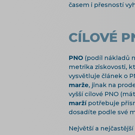
časem i přesností vyh
CÍLOVÉ P
PNO
(podíl nákladů n
metrika ziskovosti, k
vysvětluje článek o 
marže
, jinak na pro
vyšší cílové PNO (mát
marží
potřebuje přísn
dosadíte podle své ma
Největší a nejčastějš