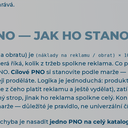
rává.
NO — JAK HO STANO
a obratu) je
(náklady na reklamu / obrat) × 1
terá říká, kolik z tržeb spolkne reklama. Co 
PNO.
Cílové PNO
si stanovíte podle marže —
deji proděláte. Logika je jednoduchá: produk
e z čeho platit reklamu a ještě vydělat), z
ý strop, jinak ho reklama spolkne celý. Kon
rže — důležité je pravidlo, ne univerzální čí
í chyba je nasadit
jedno PNO na celý katalo