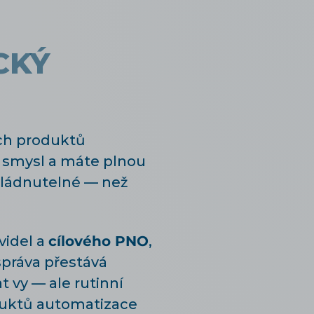
CKÝ
ých produktů
á smysl a máte plnou
zvládnutelné — než
videl a
cílového PNO
,
správa přestává
t vy — ale rutinní
oduktů automatizace