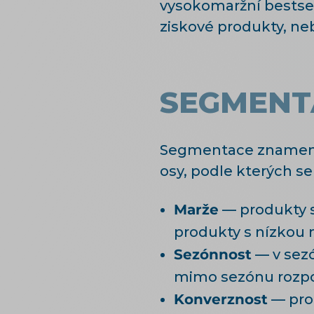
vysokomaržní bestse
ziskové produkty, ne
SEGMENT
Segmentace znamená r
osy, podle kterých s
Marže
— produkty s
produkty s nízkou 
Sezónnost
— v sezó
mimo sezónu rozpo
Konverznost
— prod