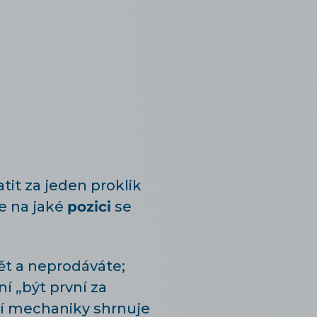
tit za jeden proklik
je na jaké
pozici
se
dět a neprodáváte;
ní „být první za
ní mechaniky shrnuje