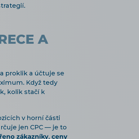
rategií.
RECE A
a proklik a účtuje se
aximum. Když tedy
, kolik stačí k
icích v horní části
rčuje jen CPC — je to
řeno zákazníky
,
ceny