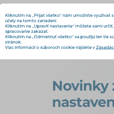
Kliknutím na „Prijať všetko“ nám umožníte využívať 
účely na tomto zariadení.
Kliknutím na „Upraviť nastavenia“ môžete sami určiť
spracovanie zakázať.
Začíname
Kliknutím na „Odmietnuť všetko“ sa použijú len tie 
stránok.
Viac informácií o súboroch cookie nájdete v
Zásadách
›
›
Úvod
Články a informácie
Novin
Novinky 
nastaven