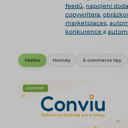
feedů
,
napojení doda
copywritera
,
obrázkov
marketplaces
,
autom
konkurence
a
autom
Všetko
Novinky
E-commerce tipy
NOVINKY