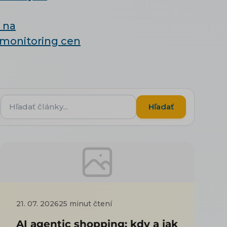
 na
monitoring cen
Hľadať
Hľadať
články...
21. 07. 2026
25 minut čtení
AI agentic shopping: kdy a jak