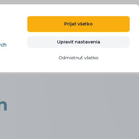
SK
PRIHLÁSIŤ SA
REGISTROVAŤ
Prijať všetko
g
Kontakt
VYSKÚŠAŤ ZDARMA
Upraviť nastavenia
ých
Odmietnuť všetko
h