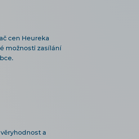
vač cen Heureka
vé možnosti zasílání
bce.
důvěryhodnost a