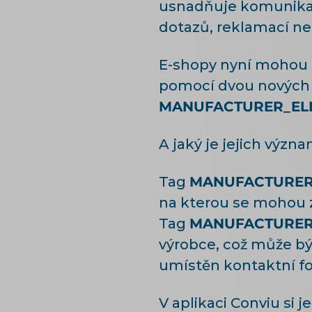
usnadňuje komunikac
dotazů, reklamací n
E-shopy nyní mohou t
pomocí dvou nových 
MANUFACTURER_EL
A jaký je jejich význ
Tag
MANUFACTURER
na kterou se mohou z
Tag
MANUFACTURER
výrobce, což může bý
umístěn kontaktní fo
V aplikaci Conviu si 