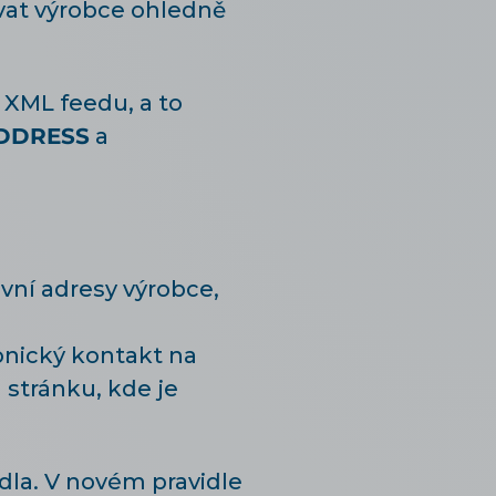
vat výrobce ohledně
 XML feedu, a to
DDRESS
a
vní adresy výrobce,
onický kontakt na
stránku, kde je
idla. V novém pravidle