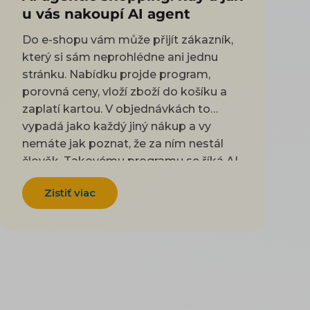
u vás nakoupí AI agent
Do e-shopu vám může přijít zákazník,
který si sám neprohlédne ani jednu
stránku. Nabídku projde program,
porovná ceny, vloží zboží do košíku a
zaplatí kartou. V objednávkách to
vypadá jako každý jiný nákup a vy
nemáte jak poznat, že za ním nestál
člověk. Takovému programu se říká AI
agent. Řeknete mu, co potřebujete
Zistiť viac
koupit, a on to obstará za vás.
Podobně jako když pošlete někoho z
rodiny nakoupit podle lístečku. V Česku
už se to děje a dva velké obchody to
mají každý jinak. Rohlík agenty do
svého e-shopu pustil schválně a nechá
je i zaplatit. Alze naopak ochrana proti