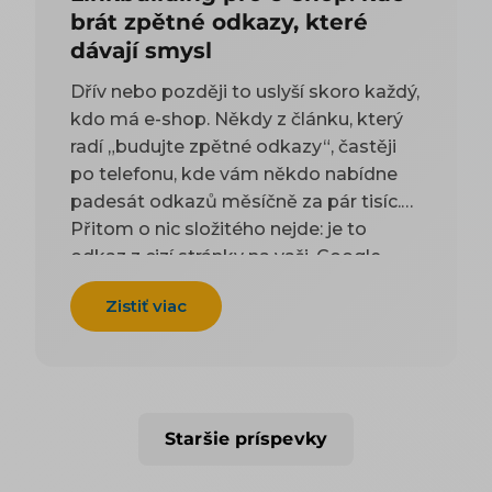
brát zpětné odkazy, které
dávají smysl
Dřív nebo později to uslyší skoro každý,
kdo má e-shop. Někdy z článku, který
radí „budujte zpětné odkazy“, častěji
po telefonu, kde vám někdo nabídne
padesát odkazů měsíčně za pár tisíc.
Přitom o nic složitého nejde: je to
odkaz z cizí stránky na vaši. Google
takové odkazy odjakživa bere jako
Zistiť viac
doporučení — čím víc důvěryhodných
webů na vás ukazuje, tím spíš vám
uvěří i on. Práci na tom, aby jich
přibývalo, se říká linkbuilding. Potíž je,
že když si to začnete zjišťovat, najdete
Staršie príspevky
dva druhy rad a ani jeden vám
nepomůže. Návody psané pro blogery