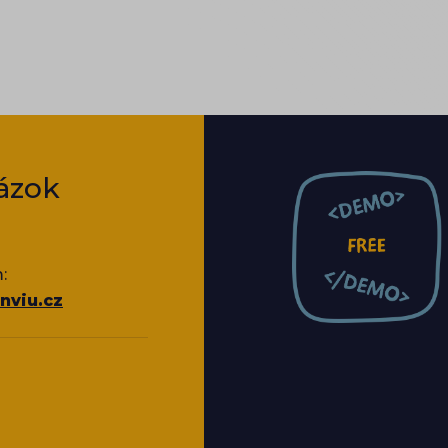
proto text čtěte jako postup, ne jako
seznam možností.
ázok
:
nviu.cz