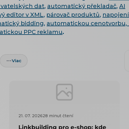
vatelských dat
,
automatický překladač
,
AI
ý editor v XML
,
párovač produktů
,
napojení
atický bidding
,
automatickou cenotvorbu,
atickou PPC reklamu
.
Viac
21. 07. 2026
28 minut čtení
Linkbuilding pro e-shop: kde