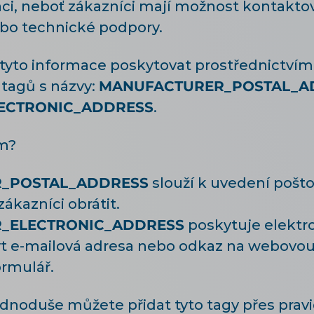
i, neboť zákazníci mají možnost kontakto
ebo technické podpory.
yto informace poskytovat prostřednictvím
tagů s názvy:
MANUFACTURER_POSTAL_A
ECTRONIC_ADDRESS
.
am?
_POSTAL_ADDRESS
slouží k uvedení pošto
ákazníci obrátit.
_ELECTRONIC_ADDRESS
poskytuje elektr
t e-mailová adresa nebo odkaz na webovou 
rmulář.
jednoduše můžete přidat tyto tagy přes prav