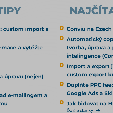
poradí, ať napíšete skvělý článek, na
TIPY
NAJČÍT
který budou ostatní odkazovat — jenže
vy neprodáváte články, ale kotle nebo
dětské boty. Nabídky agentur zase
prodávají balíček odkazů, u kterých se
: custom import a
Conviu na Czech
nedozvíte, odkud se vezmou ani co
Automatický copy
udělají. Tenhle text jde třetí cestou.
ormace a vytěžte
Nejdřív odpoví na otázku, kterou
tvorba, úprava a
většina návodů přeskočí — jestli
intelingence (C
odkazy vůbec potřebujete — a pak
Import a export 
ukáže, kde je e-shop reálně bere.
Uvidíte taky, co se v českých článcích o
custom export k
a úpravu (nejen)
odkazech běžně tvrdí, ačkoli se nám to
Doplňte PPC feed
při ověřování nepotvrdilo. Je to jeden z
článků tématu SEO a UX pro e-shop.
Google Ads a Sk
nad e-mailingem a
Pořadí, ve kterém jednotlivé zdroje
amu
Jak bidovat na H
odkazů probíráme, je zároveň to,
kterým k nim chodíme u klientů —
Ďalšie články