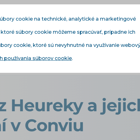
súbory cookie na technické, analytické a marketingové
, ktoré súbory cookie môžeme spracúvať, prípadne ich
Moduly
Služby
Cenník
Referencie
Blo
súbory cookie, ktoré sú nevyhnutné na využívanie webov
 používania súborov cookie
.
ky z Heureky a jejich nastavení v Conviu
z Heureky a jejic
í v Conviu