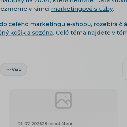
 nabídky na zboží, které nemáte. Data srov
vezmeme v rámci
marketingové služby
.
t do celého marketingu e-shopu, rozebírá č
ěný košík a sezóna
. Celé téma najdete v t
Viac
21. 07. 2026
28 minut čtení