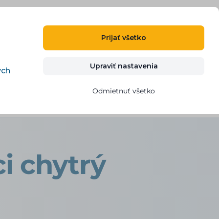
SK
PRIHLÁSIŤ SA
REGISTROVAŤ
Prijať všetko
g
Kontakt
VYSKÚŠAŤ ZDARMA
Upraviť nastavenia
ých
Odmietnuť všetko
i chytrý