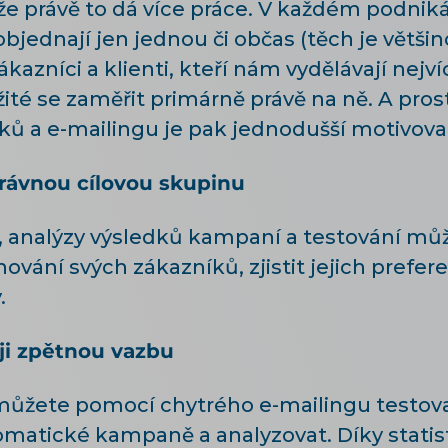
e právě to dá více práce. V každém podnikání
objednají jen jednou či občas (těch je většin
 zákazníci a klienti, kteří nám vydělávají nejv
ežité se zaměřit primárně právě na ně. A pro
ů a e-mailingu je pak jednodušší motivovat 
právnou cílovou skupinu
analýzy výsledků kampaní a testování můž
vání svých zákazníků, zjistit jejich prefere
.
ji zpětnou vazbu
můžete pomocí chytrého e-mailingu testovat
matické kampaně a analyzovat. Díky statis