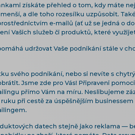
nkami získáte přehled o tom, kdy máte nej
menší, a dle toho rozesílku uzpůsobit. Tak
rostřednictvím e-mailů (ať už se jedná o d
ní Vašich služeb či produktů, které využij
pomáhá udržovat Vaše podnikání stále v chod
tku svého podnikání, nebo si nevíte s chyt
brátit. Jsme zde pro Vás! Připraveni pomoci
ailingu přímo Vám na míru. Neslibujeme záz
uku při cestě za úspěšnějším businessem 
ilingem.
roduktových datech stejně jako reklama — b