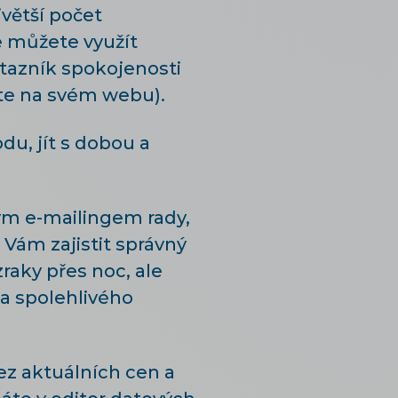
větší počet
é můžete využít
otazník spokojenosti
ete na svém webu).
u, jít s dobou a
rým e-mailingem rady,
 Vám zajistit správný
raky přes noc, ale
a spolehlivého
ez aktuálních cen a