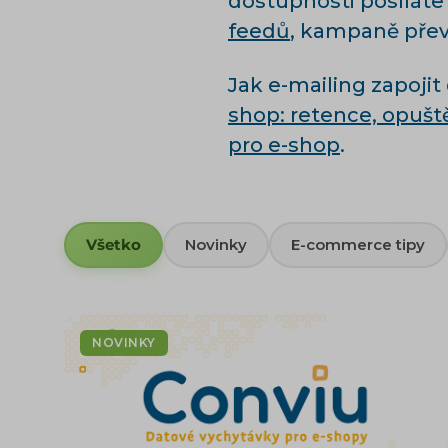
dostupnosti posíláte
feedů
, kampaně pře
Jak e-mailing zapoji
shop: retence, opušt
pro e-shop
.
Všetko
Novinky
E-commerce tipy
NOVINKY