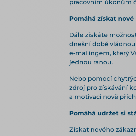
pracovním úkonům či
Pomáhá získat nové p
Dále získáte možnost
dnešní době vládnou s
e-mailingem, který 
jednou ranou.
Nebo pomocí chytrýc
zdroj pro získávání k
a motivaci nově příc
Pomáhá udržet si stá
Získat nového zákazník