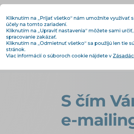
Kliknutím na „Prijať všetko“ nám umožníte využívať 
účely na tomto zariadení.
Kliknutím na „Upraviť nastavenia“ môžete sami určiť
spracovanie zakázať.
Začíname
Kliknutím na „Odmietnuť všetko“ sa použijú len tie 
stránok.
Viac informácií o súboroch cookie nájdete v
Zásadách
›
›
Úvod
Články a informácie
S čím
S čím Vá
e-mailin