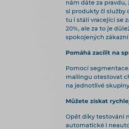
nám dáte za pravdu, ž
si produkty či služby 
tu i stálí vracející se
20%, ale za to je důl
spokojených zákazník
Pomáhá zacílit na s
Pomocí segmentace, 
mailingu otestovat cho
na jednotlivé skupiny
Můžete získat rychle
Opět díky testování 
automatické i neauto