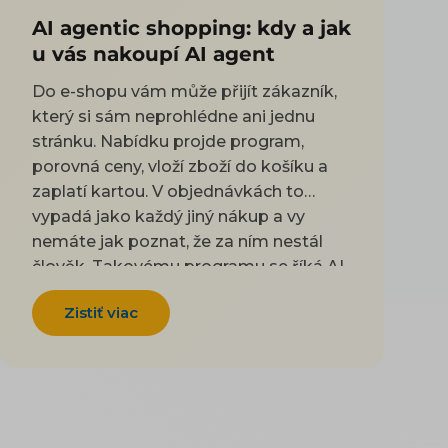
AI agentic shopping: kdy a jak
u vás nakoupí AI agent
Do e-shopu vám může přijít zákazník,
který si sám neprohlédne ani jednu
stránku. Nabídku projde program,
porovná ceny, vloží zboží do košíku a
zaplatí kartou. V objednávkách to
vypadá jako každý jiný nákup a vy
nemáte jak poznat, že za ním nestál
člověk. Takovému programu se říká AI
agent. Řeknete mu, co potřebujete
Zistiť viac
koupit, a on to obstará za vás.
Podobně jako když pošlete někoho z
rodiny nakoupit podle lístečku. V Česku
už se to děje a dva velké obchody to
mají každý jinak. Rohlík agenty do
svého e-shopu pustil schválně a nechá