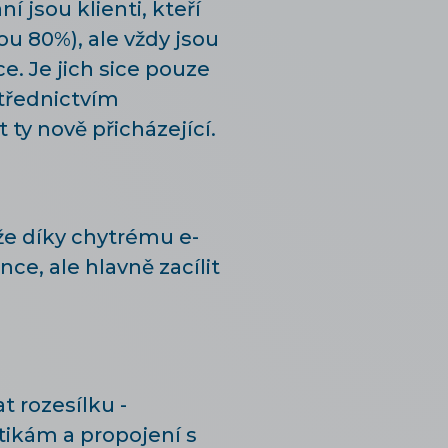
 jsou klienti, kteří
ou 80%), ale vždy jsou
íce. Je jich sice pouze
střednictvím
ty nově přicházející.
e díky chytrému e-
nce, ale hlavně zacílit
 rozesílku -
tikám a propojení s