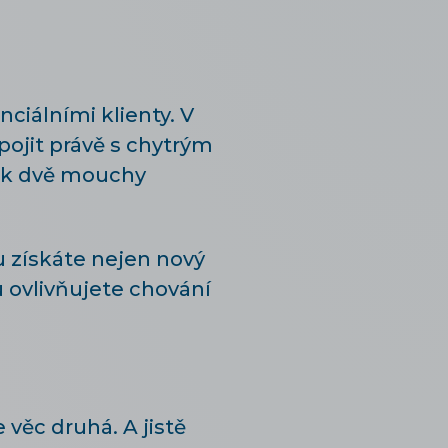
ciálními klienty. V
pojit právě s chytrým
ak dvě mouchy
 získáte nejen nový
u ovlivňujete chování
 věc druhá. A jistě