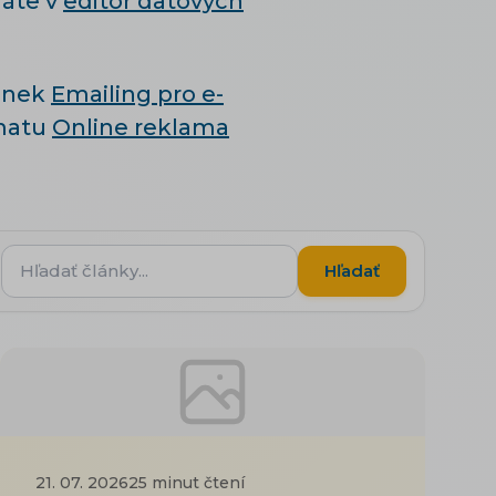
náte v
editor datových
lánek
Emailing pro e-
ématu
Online reklama
Hľadať
Hľadať
články...
21. 07. 2026
25 minut čtení