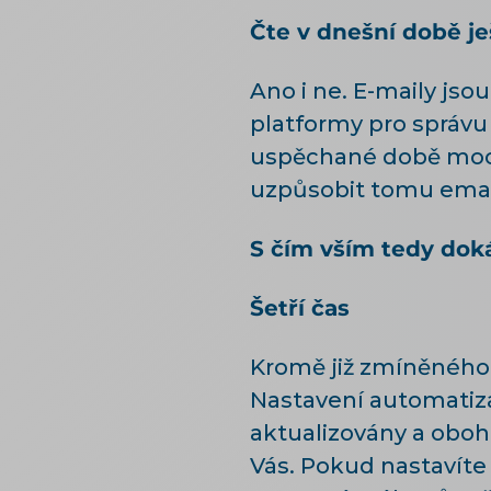
Čte v dnešní době j
Ano i ne. E-maily js
platformy pro správu
uspěchané době moc č
uzpůsobit tomu emai
S čím vším tedy dok
Šetří čas
Kromě již zmíněného 
Nastavení automatiza
aktualizovány a oboh
Vás. Pokud nastavít