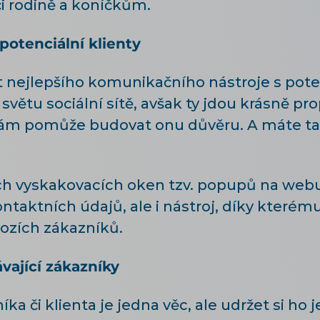
 rodině a koníčkům.
otenciální klienty
 nejlepšího komunikačního nástroje s poten
větu sociální sítě, avšak ty jdou krásně pro
Vám pomůže budovat onu důvěru. A máte t
h vyskakovacích oken tzv. popupů na webu
ontaktních údajů, ale i nástroj, díky kterém
hozích zákazníků.
vající zákazníky
a či klienta je jedna věc, ale udržet si ho je