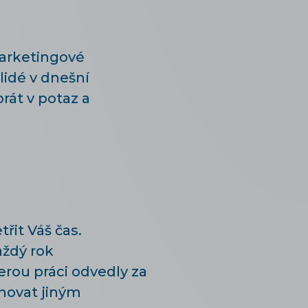
marketingové
lidé v dnešní
rát v potaz a
řit Váš čas.
aždý rok
rou práci odvedly za
novat jiným