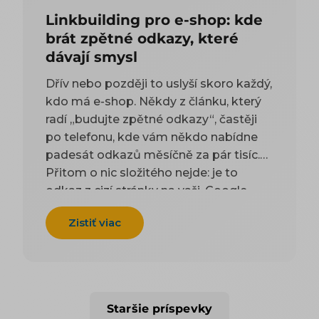
Linkbuilding pro e-shop: kde
brát zpětné odkazy, které
dávají smysl
Dřív nebo později to uslyší skoro každý,
kdo má e-shop. Někdy z článku, který
radí „budujte zpětné odkazy“, častěji
po telefonu, kde vám někdo nabídne
padesát odkazů měsíčně za pár tisíc.
Přitom o nic složitého nejde: je to
odkaz z cizí stránky na vaši. Google
takové odkazy odjakživa bere jako
Zistiť viac
doporučení — čím víc důvěryhodných
webů na vás ukazuje, tím spíš vám
uvěří i on. Práci na tom, aby jich
přibývalo, se říká linkbuilding. Potíž je,
že když si to začnete zjišťovat, najdete
Staršie príspevky
dva druhy rad a ani jeden vám