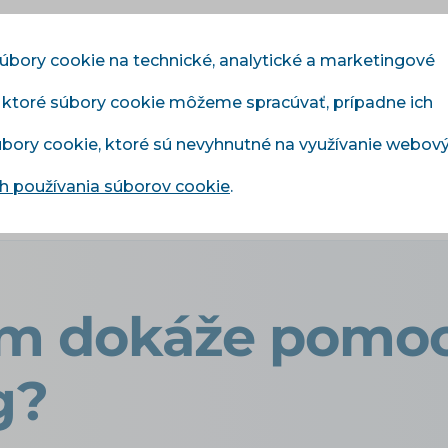
súbory cookie na technické, analytické a marketingové
, ktoré súbory cookie môžeme spracúvať, prípadne ich
Moduly
Služby
Cenník
Referencie
Blo
súbory cookie, ktoré sú nevyhnutné na využívanie webov
 používania súborov cookie
.
 Vám dokáže pomoci chytrý e-mailing?
m dokáže pomoc
g?