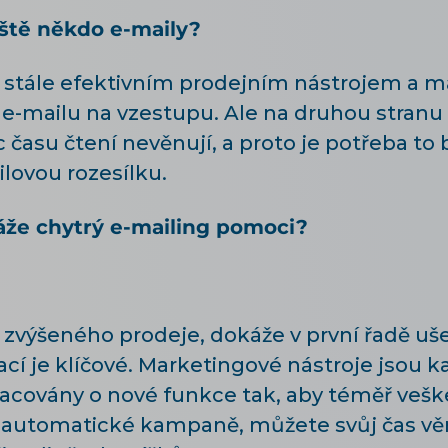
eště někdo e-maily?
ou stále efektivním prodejním nástrojem a 
 e-mailu na vzestupu. Ale na druhou stranu 
asu čtení nevěnují, a proto je potřeba to b
lovou rozesílku.
áže chytrý e-mailing pomoci?
zvýšeného prodeje, dokáže v první řadě ušet
cí je klíčové. Marketingové nástroje jsou k
acovány o nové funkce tak, aby téměř veške
e automatické kampaně, můžete svůj čas vě