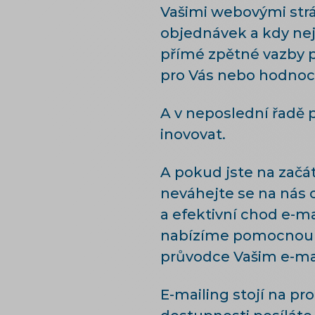
Vašimi webovými strá
objednávek a kdy nej
přímé zpětné vazby p
pro Vás nebo hodnoce
A v neposlední řadě 
inovovat.
A pokud jste na začá
neváhejte se na nás o
a efektivní chod e-m
nabízíme pomocnou r
průvodce Vašim e-ma
E-mailing stojí na p