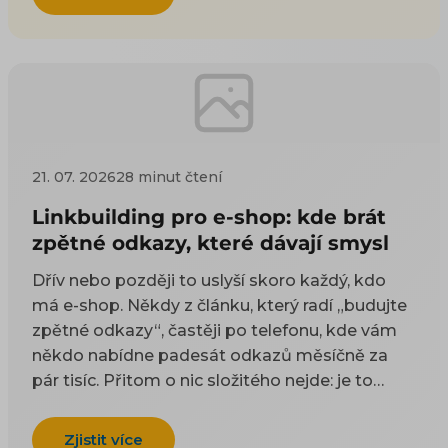
21. 07. 2026
28 minut čtení
Linkbuilding pro e-shop: kde brát
zpětné odkazy, které dávají smysl
Dřív nebo později to uslyší skoro každý, kdo
má e-shop. Někdy z článku, který radí „budujte
zpětné odkazy“, častěji po telefonu, kde vám
někdo nabídne padesát odkazů měsíčně za
pár tisíc. Přitom o nic složitého nejde: je to
odkaz z cizí stránky na vaši. Google takové
odkazy odjakživa bere jako doporučení — čím
Zjistit více