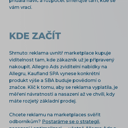
přidala navíc a rozpočet směřujte tam, kde se
vám vrací.
KDE ZAČÍT
Shrnuto: reklama uvnitř marketplace kupuje
viditelnost tam, kde zákazník už je připravený
nakoupit. Allegro Ads zviditelní nabídky na
Allegru, Kaufland SPA vynese konkrétní
produkt výše a SBA buduje povědomí o
značce. Klíč k tomu, aby se reklama vyplatila, je
měření návratnosti a nasazení až ve chvíli, kdy
máte rozjetý základní prodej.
Chcete reklamu na marketplaces svěřit
odborníkům?
Postaráme se o strategii,