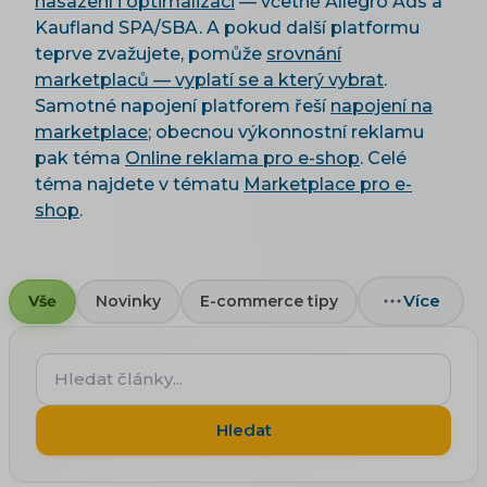
nasazení i optimalizaci
— včetně Allegro Ads a
Kaufland SPA/SBA. A pokud další platformu
teprve zvažujete, pomůže
srovnání
marketplaců — vyplatí se a který vybrat
.
Samotné napojení platforem řeší
napojení na
marketplace
; obecnou výkonnostní reklamu
pak téma
Online reklama pro e-shop
. Celé
téma najdete v tématu
Marketplace pro e-
shop
.
Více
Vše
Novinky
E-commerce tipy
Hledat
články...
Hledat