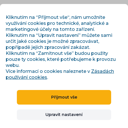
CS
PŘIHLÁSIT
REGISTROVAT
Kliknutím na “Přijmout vše“, nám umožníte
využívání cookies pro technické, analytické a
marketingové účely na tomto zařízení.
Kliknutím na “Upravit nastavení” můžete sami
určit jaké cookies je možné zpracovávat,
popřípadě jejich zpracování zakázat.
Kliknutím na “Zamítnout vše” budou použity
pouze ty cookies, které potřebujeme k provozu
›
›
Úvod
Články a informace
webu.
Reklama na marketplaces: Allegro Ads, Kaufland SPA/SBA
Více informací o cookies naleznete v
Zásadách
používání cookies
.
Reklama na
Přijmout vše
marketplaces: Allegro
Upravit nastavení
Ads, Kaufland SPA/SBA