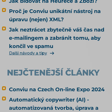
Jak bidovat na Heurece a Zboží?
článek je proto o nakupování, ne o
doporučování. Odpovídá na tři otázky: Může u
Proč je Conviu unikátní nástroj na
mě agent nakoupit už dnes, i když jsem to
úpravu (nejen) XML?
nikde nepovolil? Co bych musel udělat, aby u
mě mohl nakupovat oficiálně, a vyplatí se to?
Jak neztrácet zbytečně váš čas nad
Kdo zaplatí škodu, když agent koupí něco
e-mailingem a zabránit tomu, aby
jiného, než měl? Jak vás má umělá inteligence
končil ve spamu
vůbec najít a doporučit, řeší téma SEO a UX pro
e-shop. Čím konkrétně naplnit produktová
Další návody a tipy
data, rozebírá téma produktové feedy a
napojení e-shopu.
NEJČTENĚJŠÍ ČLÁNKY
Conviu na Czech On-line Expo 2024
Automatický copywriter (AI) -
automatizovaná tvorba, úprava a