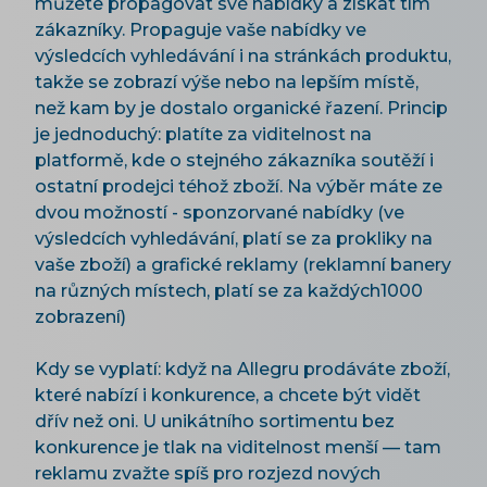
můžete propagovat své nabídky a získat tím
zákazníky. Propaguje vaše nabídky ve
výsledcích vyhledávání i na stránkách produktu,
takže se zobrazí výše nebo na lepším místě,
než kam by je dostalo organické řazení. Princip
je jednoduchý: platíte za viditelnost na
platformě, kde o stejného zákazníka soutěží i
ostatní prodejci téhož zboží. Na výběr máte ze
dvou možností - sponzorvané nabídky (ve
výsledcích vyhledávání, platí se za prokliky na
vaše zboží) a grafické reklamy (reklamní banery
na různých místech, platí se za každých1000
zobrazení)
Kdy se vyplatí: když na Allegru prodáváte zboží,
které nabízí i konkurence, a chcete být vidět
dřív než oni. U unikátního sortimentu bez
konkurence je tlak na viditelnost menší — tam
reklamu zvažte spíš pro rozjezd nových