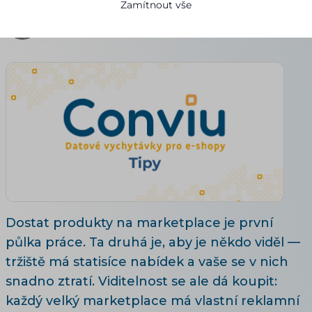
Zamítnout vše
Alena Pilařová
19.07.2026
Aktualizováno 29. 7. 2026
6 minut čtení
Dostat produkty na marketplace je první
půlka práce. Ta druhá je, aby je někdo viděl —
tržiště má statisíce nabídek a vaše se v nich
snadno ztratí. Viditelnost se ale dá koupit:
každý velký marketplace má vlastní reklamní