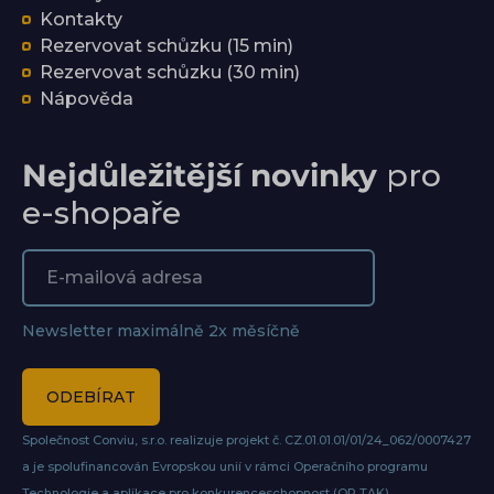
Kontakty
Rezervovat schůzku (15 min)
Rezervovat schůzku (30 min)
Nápověda
Nejdůležitější novinky
pro
e-shopaře
Newsletter maximálně 2x měsíčně
ODEBÍRAT
Společnost Conviu, s.r.o. realizuje projekt č. CZ.01.01.01/01/24_062/0007427
a je spolufinancován Evropskou unií v rámci Operačního programu
Technologie a aplikace pro konkurenceschopnost (OP TAK)
.