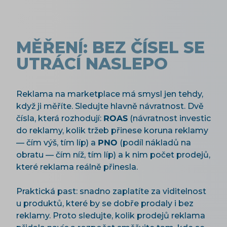
MĚŘENÍ: BEZ ČÍSEL SE
UTRÁCÍ NASLEPO
Reklama na marketplace má smysl jen tehdy,
když ji měříte. Sledujte hlavně návratnost. Dvě
čísla, která rozhodují:
ROAS
(návratnost investic
do reklamy, kolik tržeb přinese koruna reklamy
— čím výš, tím líp) a
PNO
(podíl nákladů na
obratu — čím níž, tím líp) a k nim počet prodejů,
které reklama reálně přinesla.
Praktická past: snadno zaplatíte za viditelnost
u produktů, které by se dobře prodaly i bez
reklamy. Proto sledujte, kolik prodejů reklama