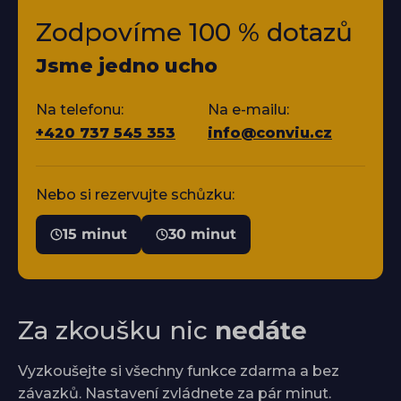
Zodpovíme 100 % dotazů
Jsme jedno ucho
Na telefonu:
Na e-mailu:
+420 737 545 353
info@conviu.cz
Nebo si rezervujte schůzku:
15 minut
30 minut
Za zkoušku nic
nedáte
Vyzkoušejte si všechny funkce zdarma a bez
závazků. Nastavení zvládnete za pár minut.