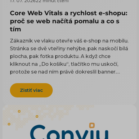
17. 07. 2026
22 minut čtení
jedné věci: ke kvalitě produktových dat. U
každého prvku najdete, jak si ověříte, že je v
Core Web Vitals a rychlost e-shopu:
pořádku, a čím začít. Obecnější kontext — proč
proč se web načítá pomalu a co s
se e-shop v Googlu vůbec neukazuje a jak
tím
spolu souvisí web a data — najdete v úvodním
článku o SEO pro e-shop.
Zákazník ve vlaku otevře váš e-shop na mobilu.
Stránka se dvě vteřiny nehýbe, pak naskočí bílá
plocha, pak fotka produktu. A když chce
kliknout na „Do košíku“, tlačítko mu uskočí,
protože se nad ním právě dokreslil banner.
Zavře to a koupí jinde. Vy se to nedozvíte: v
žádném přehledu není řádek „odešel, protože
Zistiť viac
web zlobil“. Rada, kterou k pomalému načítání
webu najdete všude, zní „zrychlete web“. Zní
dobře, jenže v téhle podobě se s ní nedá nic
dělat. Neříká, co přesně je pomalé, kolik vás to
stojí, ani kdo to má opravit — vy, nebo
dodavatel vašeho e-shopového řešení. Tenhle