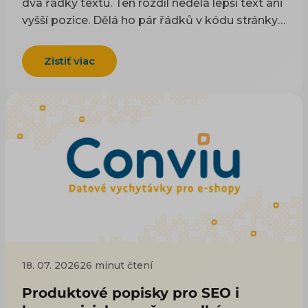
dva řádky textu. Ten rozdíl nedělá lepší text ani
konverzích. Tenhle se zaměřuje na posledních
vyšší pozice. Dělá ho pár řádků v kódu stránky,
pár obrazovek nákupní cesty.
o kterých většina majitelů e-shopů neví, jestli je
vůbec má. Tenhle článek vám ukáže, které z
Zistiť viac
těch řádků dnes reálně fungují, jak za pět minut
zjistíte, co váš e-shop generuje, a co dělat, když
je všechno „zeleně“, a přesto se nic neděje. A
hlavně: proč strukturovaná data nerozhodují
jen o vzhledu ve vyhledávání, ale i o tom, jestli
vám Google nevyhodí produkty z Nákupů. Na
konci dojde i na AI vyhledávání a na odpověď,
kolik to celé přinese. Je to jeden z článků
tématu SEO a UX pro e-shop. Navazuje na
obecný přehled příčin, proč se e-shop
neukazuje, a rozebírá jednu z nich do hloubky.
18. 07. 2026
26 minut čtení
Produktové popisky pro SEO i