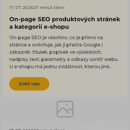
SEO a UX pro e-shop. Zatímco SEO řeší, jak
17. 07. 2026
27 minut čtení
člověka na e-shop přivést, tady jde o to, co se
On-page SEO produktových stránek
stane potom.
a kategorií e-shopu
On-page SEO je všechno, co je přímo na
stránce a ovlivňuje, jak ji přečte Google i
zákazník: titulek, popisek ve výsledcích,
nadpisy, text, parametry a odkazy uvnitř webu.
U e-shopu má jednu zvláštnost, kterou jiné
weby nemají. Většina těch prvků nevzniká
psaním po jednom, ale skládá se ze
Zistiť viac
strukturovaných dat, která o každém produktu
máte — z názvu, parametrů (velikost, barva,
materiál) a popisu. Když jsou tahle data v
pořádku, titulky ani popisky nemusíte u tisíců
stránek psát ručně; poskládá je platforma e-
shopu sama. Celý článek se proto pořád vrací k