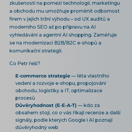
zkušeností na pomezí technologií, marketingu
a obchodu mu umožňuje proměnit odbornost
firem v jejich tržní výhodu – od UX auditů a
moderního SEO až po přípravu na AI
vyhledávání a agentní AI shopping. Zaměřuje
se na modernizaci B2B/B2C e-shopů a
komunikační strategii.
Co Petr řeší?
E-commerce strategie
— léta vlastního
vedení a rozvoje e-shopu, propojování
obchodu, logistiky a IT, optimalizace
procesů
Důvěryhodnost (E-E-A-T)
— kdo za
obsahem stojí, co o vás říkají recenze a další
signály, podle kterých Google i AI poznají
důvěryhodný web