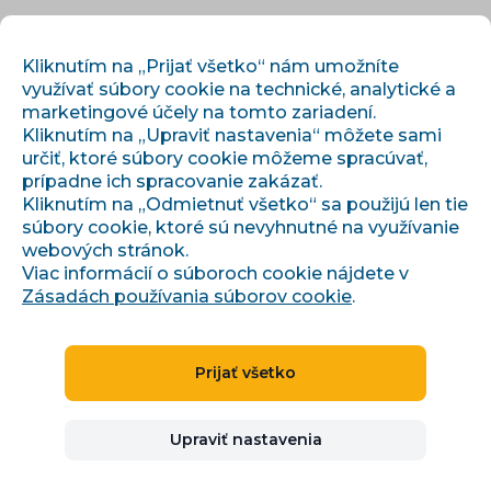
SK
PRIHLÁSIŤ SA
REGISTROVAŤ
Kliknutím na „Prijať všetko“ nám umožníte
využívať súbory cookie na technické, analytické a
marketingové účely na tomto zariadení.
Kliknutím na „Upraviť nastavenia“ môžete sami
určiť, ktoré súbory cookie môžeme spracúvať,
prípadne ich spracovanie zakázať.
Kliknutím na „Odmietnuť všetko“ sa použijú len tie
súbory cookie, ktoré sú nevyhnutné na využívanie
webových stránok.
Viac informácií o súboroch cookie nájdete v
Zásadách používania súborov cookie
.
Petr Běloch
Prijať všetko
SEO KONZULTANT A E-COMMERCE STRATÉG
Upraviť nastavenia