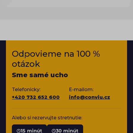
Merchant Center. Hype kolem „AI feedu", který
stačí někam nahrát a AI vás začne prodávat,
přitom splaskl. Co reálně rozhoduje, jsou čistá
strukturovaná data a přítomnost tam, kde lidé
skutečně nakupují.
Odpovieme na 100 %
otázok
Sme samé ucho
Telefonicky:
E-mailom:
+420 732 652 600
info@conviu.cz
Alebo si rezervujte stretnutie:
15 minút
30 minút