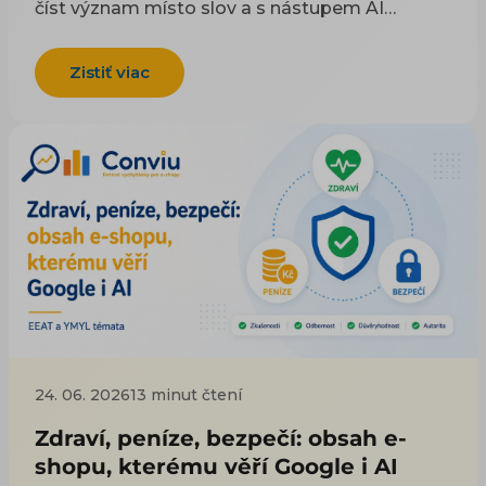
číst význam místo slov a s nástupem AI
odpovědí se mění i to, co vůbec znamená „být
vidět“. Klíčová slova přesto nejsou mrtvá —
Zistiť viac
změnil se ale jejich úkol. Už nejsou cílem
optimalizace, nýbrž stopou, která vede k
záměru zákazníka. V článku vysvětlujeme, co
se ve vyhledávání stalo, jak spolu souvisí dotaz,
klíčové slovo a záměr a co to prakticky mění
pro obsah e-shopu i PPC kampaně.
24. 06. 2026
13 minut čtení
Zdraví, peníze, bezpečí: obsah e-
shopu, kterému věří Google i AI