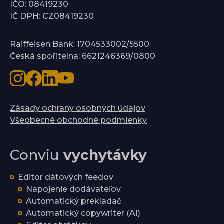
IČO: 08419230
IČ DPH: CZ08419230
Raiffeisen Bank: 1704533002/5500
Česká spořitelna: 6621246369/0800
Zásady ochrany osobných údajov
Všeobecné obchodné podmienky
Conviu
vychytávky
Editor dátových feedov
Napojenie dodávateľov
Automatický prekladač
Automatický copywriter (AI)