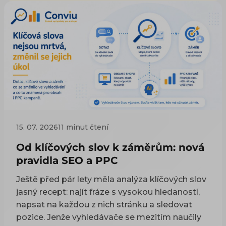
ověřit, že to pomohlo. A pokud teprve skládáte
Tenhle článek ukazuje, jak ji najít za pár minut a
celkový obrázek, co všechno rozhoduje o
bez placených nástrojů, a čím začít, aby se
viditelnosti e-shopu, začněte u přehledového
návštěvnost pohnula.
článku SEO pro e-shop — rychlost je jedna z
jeho vrstev.
15. 07. 2026
11 minut čtení
Od klíčových slov k záměrům: nová
pravidla SEO a PPC
Ještě před pár lety měla analýza klíčových slov
jasný recept: najít fráze s vysokou hledaností,
napsat na každou z nich stránku a sledovat
pozice. Jenže vyhledávače se mezitím naučily