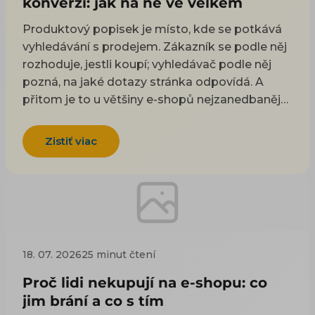
konverzi: jak na ně ve velkém
Produktový popisek je místo, kde se potkává
vyhledávání s prodejem. Zákazník se podle něj
rozhoduje, jestli koupí; vyhledávač podle něj
pozná, na jaké dotazy stránka odpovídá. A
přitom je to u většiny e-shopů nejzanedbanější
políčko v katalogu — buď v něm visí text
převzatý od dodavatele, který má i
Zistiť viac
konkurence, nebo je prázdné. Tenhle článek
ukazuje, jak popisky udělat pořádně i u
katalogu, kde jich jsou tisíce. Co s texty od
dodavatele, jak vypadá popisek, který opravdu
pomáhá, jak jich vyrobit hodně a přitom z nich
neudělat balast, kolik to stojí — a kde přesně je
18. 07. 2026
25 minut čtení
hranice, za kterou Google trestá. A nakonec i to,
jak hotové popisky uhlídat, správně poslat do
Proč lidi nekupují na e-shopu: co
feedů (souborů s nabídkou pro srovnávače a
jim brání a co s tím
reklamu) a poznat, jestli se práce vyplatila.