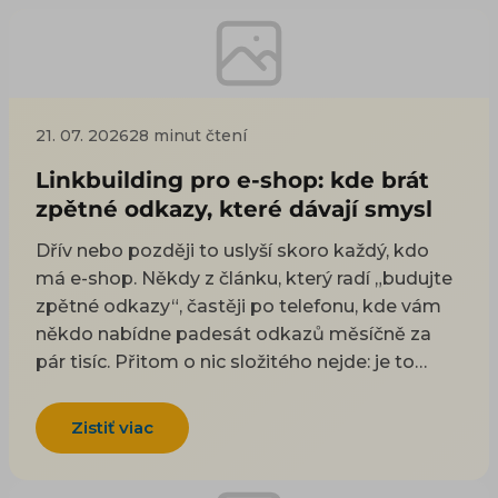
21. 07. 2026
28 minut čtení
Linkbuilding pro e-shop: kde brát
zpětné odkazy, které dávají smysl
Dřív nebo později to uslyší skoro každý, kdo
má e-shop. Někdy z článku, který radí „budujte
zpětné odkazy“, častěji po telefonu, kde vám
někdo nabídne padesát odkazů měsíčně za
pár tisíc. Přitom o nic složitého nejde: je to
odkaz z cizí stránky na vaši. Google takové
odkazy odjakživa bere jako doporučení — čím
Zistiť viac
víc důvěryhodných webů na vás ukazuje, tím
spíš vám uvěří i on. Práci na tom, aby jich