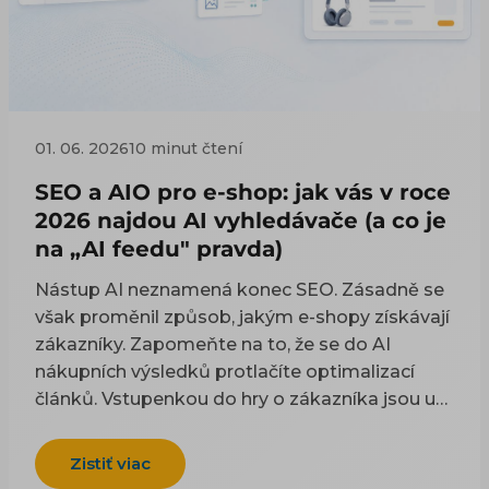
01. 06. 2026
10 minut čtení
SEO a AIO pro e-shop: jak vás v roce
2026 najdou AI vyhledávače (a co je
na „AI feedu" pravda)
Nástup AI neznamená konec SEO. Zásadně se
však proměnil způsob, jakým e-shopy získávají
zákazníky. Zapomeňte na to, že se do AI
nákupních výsledků protlačíte optimalizací
článků. Vstupenkou do hry o zákazníka jsou u
e-shopů primárně produktová data. České
komerční dotazy v AI Overviews ovládají
Zistiť viac
produktové karty čerpané přímo z Google