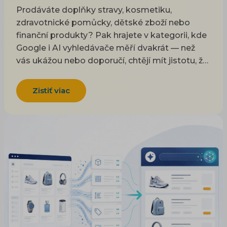
Prodáváte doplňky stravy, kosmetiku,
zdravotnické pomůcky, dětské zboží nebo
finanční produkty? Pak hrajete v kategorii, kde
Google i AI vyhledávače měří dvakrát — než
vás ukážou nebo doporučí, chtějí mít jistotu, že
vám můžou věřit. Pojmy YMYL a E-E-A-T
rozhodují o tom, jestli se vaše citlivé zboží
Zistiť viac
vůbec objeví ve výsledcích a v odpovědích od
ChatGPT nebo Gemini. Pojďme si vysvětlit, co
ty zkratky znamenají, proč u nich na důvěře
záleží víc než jinde a jak budovat obsah e-
shopu, kterému uvěří vyhledávač i zákazník.