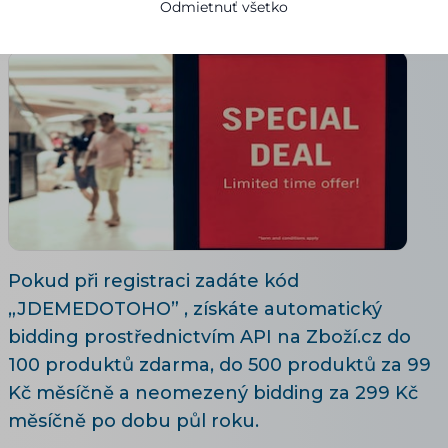
Odmietnuť všetko
01.06.2020
7 minút čítania
Pokud při registraci zadáte kód
„JDEMEDOTOHO” , získáte automatický
bidding prostřednictvím API na Zboží.cz do
100 produktů zdarma, do 500 produktů za 99
Kč měsíčně a neomezený bidding za 299 Kč
měsíčně po dobu půl roku.