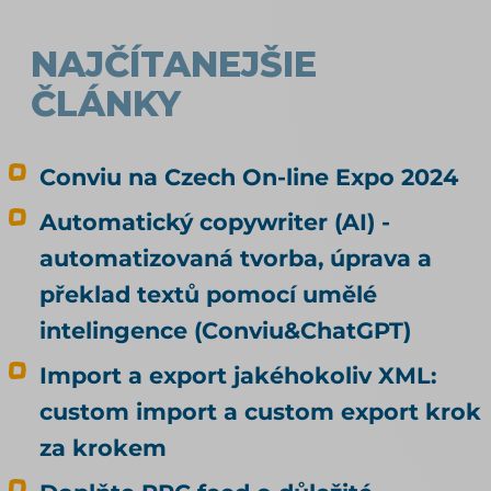
data, rozebírá téma produktové feedy a
napojení e-shopu.
NAJČÍTANEJŠIE
ČLÁNKY
Conviu na Czech On-line Expo 2024
Automatický copywriter (AI) -
automatizovaná tvorba, úprava a
překlad textů pomocí umělé
intelingence (Conviu&ChatGPT)
Import a export jakéhokoliv XML:
custom import a custom export krok
za krokem