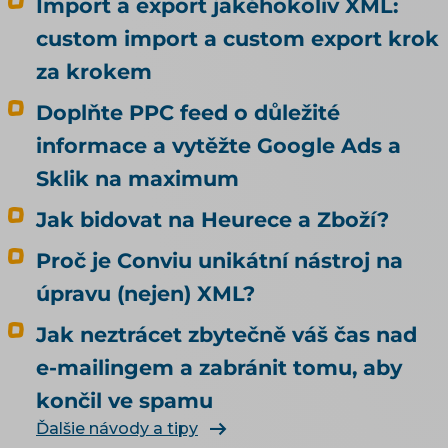
se tedy rozhodl vědomě. Alza zjistila, že za ni
Import a export jakéhokoliv XML:
rozhodlo nastavení, které kvůli agentům nikdo
custom import a custom export krok
nedělal. Rada, kterou k tomu na internetu
za krokem
najdete, bývá pořád stejná: dejte do pořádku
produktová data. Je to dobrá rada, jen
Doplňte PPC feed o důležité
odpovídá na jinou otázku, než si většina lidí
informace a vytěžte Google Ads a
myslí. Kvalitní data rozhodují o tom, jestli vás
umělá inteligence doporučí. To, jestli u vás
Sklik na maximum
agent nakoupí, neovlivní ani trochu. Tenhle
Jak bidovat na Heurece a Zboží?
článek je proto o nakupování, ne o
doporučování. Odpovídá na tři otázky: Může u
Proč je Conviu unikátní nástroj na
mě agent nakoupit už dnes, i když jsem to
úpravu (nejen) XML?
nikde nepovolil? Co bych musel udělat, aby u
mě mohl nakupovat oficiálně, a vyplatí se to?
Jak neztrácet zbytečně váš čas nad
Kdo zaplatí škodu, když agent koupí něco
e-mailingem a zabránit tomu, aby
jiného, než měl? Jak vás má umělá inteligence
končil ve spamu
vůbec najít a doporučit, řeší téma SEO a UX pro
e-shop. Čím konkrétně naplnit produktová
Ďalšie návody a tipy