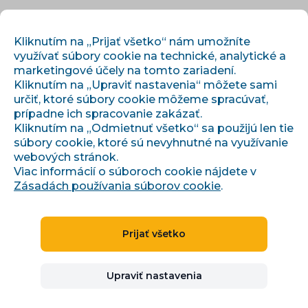
SK
PRIHLÁSIŤ SA
REGISTROVAŤ
Kliknutím na „Prijať všetko“ nám umožníte
využívať súbory cookie na technické, analytické a
marketingové účely na tomto zariadení.
Kliknutím na „Upraviť nastavenia“ môžete sami
určiť, ktoré súbory cookie môžeme spracúvať,
prípadne ich spracovanie zakázať.
Kliknutím na „Odmietnuť všetko“ sa použijú len tie
súbory cookie, ktoré sú nevyhnutné na využívanie
›
›
Úvod
Články a informácie
webových stránok.
Červnová akce pro bidding na Zboží.cz
Viac informácií o súboroch cookie nájdete v
Zásadách používania súborov cookie
.
Červnová akce pro
Prijať všetko
bidding na Zboží.cz
Upraviť nastavenia
Ivana Broklová