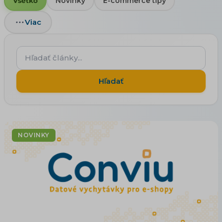
Všetko
Novinky
E-commerce tipy
Viac
Hľadať
články...
Hľadať
NOVINKY