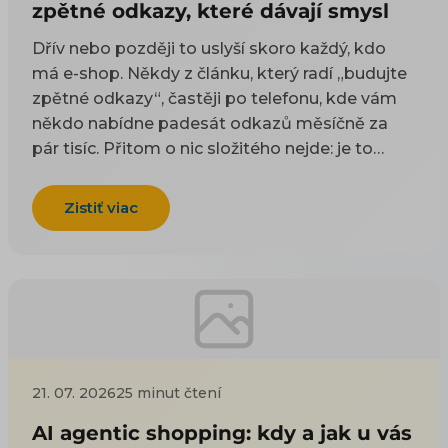
zpětné odkazy, které dávají smysl
Dřív nebo později to uslyší skoro každý, kdo
má e-shop. Někdy z článku, který radí „budujte
zpětné odkazy“, častěji po telefonu, kde vám
někdo nabídne padesát odkazů měsíčně za
pár tisíc. Přitom o nic složitého nejde: je to
odkaz z cizí stránky na vaši. Google takové
odkazy odjakživa bere jako doporučení — čím
Zistiť viac
víc důvěryhodných webů na vás ukazuje, tím
spíš vám uvěří i on. Práci na tom, aby jich
přibývalo, se říká linkbuilding. Potíž je, že když
si to začnete zjišťovat, najdete dva druhy rad a
ani jeden vám nepomůže. Návody psané pro
blogery poradí, ať napíšete skvělý článek, na
který budou ostatní odkazovat — jenže vy
21. 07. 2026
25 minut čtení
neprodáváte články, ale kotle nebo dětské
boty. Nabídky agentur zase prodávají balíček
AI agentic shopping: kdy a jak u vás