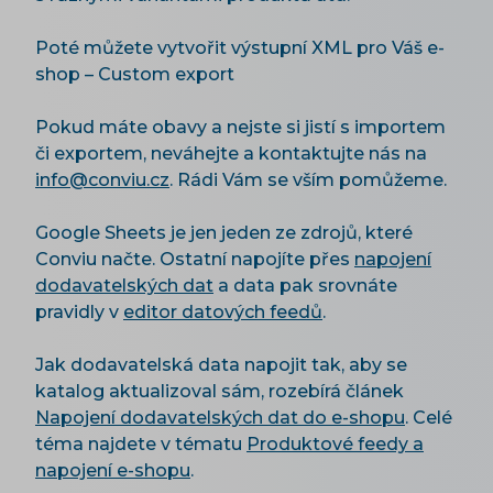
Poté můžete vytvořit výstupní XML pro Váš e-
shop – Custom export
Pokud máte obavy a nejste si jistí s importem
či exportem, neváhejte a kontaktujte nás na
info@conviu.cz
. Rádi Vám se vším pomůžeme.
Google Sheets je jen jeden ze zdrojů, které
Conviu načte. Ostatní napojíte přes
napojení
dodavatelských dat
a data pak srovnáte
pravidly v
editor datových feedů
.
Jak dodavatelská data napojit tak, aby se
katalog aktualizoval sám, rozebírá článek
Napojení dodavatelských dat do e-shopu
. Celé
téma najdete v tématu
Produktové feedy a
napojení e-shopu
.