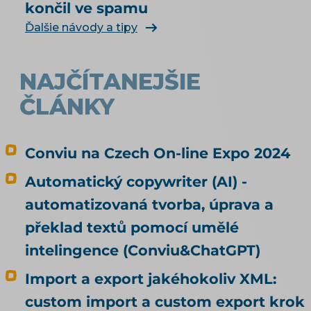
končil ve spamu
vůbec najít a doporučit, řeší téma SEO a UX pro
e-shop. Čím konkrétně naplnit produktová
Ďalšie návody a tipy
data, rozebírá téma produktové feedy a
napojení e-shopu.
NAJČÍTANEJŠIE
ČLÁNKY
Conviu na Czech On-line Expo 2024
Automatický copywriter (AI) -
automatizovaná tvorba, úprava a
překlad textů pomocí umělé
intelingence (Conviu&ChatGPT)
Import a export jakéhokoliv XML:
custom import a custom export krok