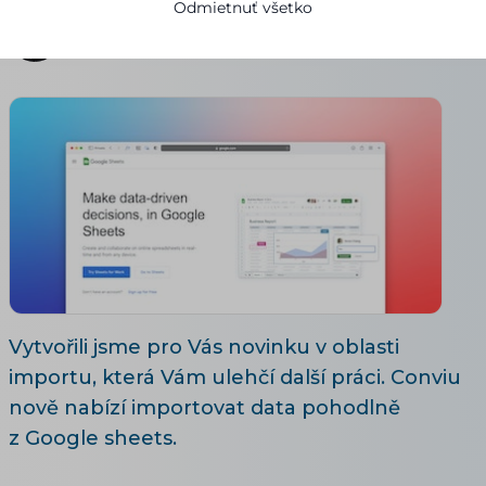
Odmietnuť všetko
Ivana Broklová
23.08.2021
Aktualizované 28. 7. 2026
5 minút čítania
Vytvořili jsme pro Vás novinku v oblasti
importu, která Vám ulehčí další práci. Conviu
nově nabízí importovat data pohodlně
z Google sheets.