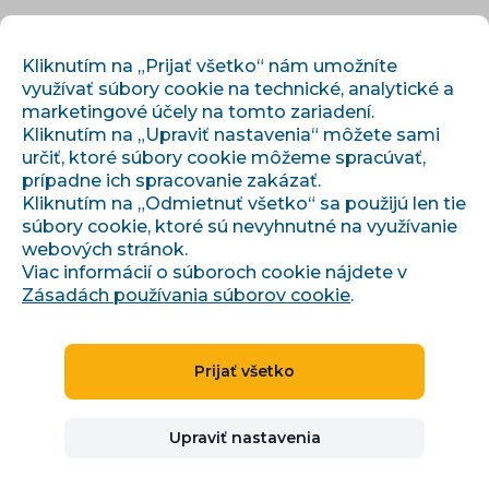
SK
PRIHLÁSIŤ SA
REGISTROVAŤ
Kliknutím na „Prijať všetko“ nám umožníte
využívať súbory cookie na technické, analytické a
marketingové účely na tomto zariadení.
Kliknutím na „Upraviť nastavenia“ môžete sami
určiť, ktoré súbory cookie môžeme spracúvať,
prípadne ich spracovanie zakázať.
Kliknutím na „Odmietnuť všetko“ sa použijú len tie
súbory cookie, ktoré sú nevyhnutné na využívanie
›
›
Úvod
Články a informácie
webových stránok.
Novinka: Import dat načtením dat z Google sheets
Viac informácií o súboroch cookie nájdete v
Zásadách používania súborov cookie
.
Novinka: Import dat
Prijať všetko
načtením dat z Google
Upraviť nastavenia
sheets