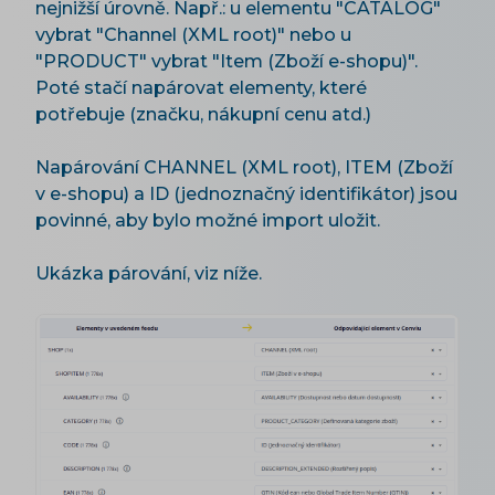
nejnižší úrovně. Např.: u elementu "CATALOG"
vybrat "Channel (XML root)" nebo u
"PRODUCT" vybrat "Item (Zboží e-shopu)".
Poté stačí napárovat elementy, které
potřebuje (značku, nákupní cenu atd.)
Napárování CHANNEL (XML root), ITEM (Zboží
v e-shopu) a ID (jednoznačný identifikátor) jsou
povinné, aby bylo možné import uložit.
Ukázka párování, viz níže.