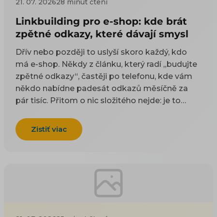
21. 07. 2026
28 minut čtení
Linkbuilding pro e-shop: kde brát
zpětné odkazy, které dávají smysl
Dřív nebo později to uslyší skoro každý, kdo
má e-shop. Někdy z článku, který radí „budujte
zpětné odkazy“, častěji po telefonu, kde vám
někdo nabídne padesát odkazů měsíčně za
pár tisíc. Přitom o nic složitého nejde: je to
odkaz z cizí stránky na vaši. Google takové
odkazy odjakživa bere jako doporučení — čím
Zistiť viac
víc důvěryhodných webů na vás ukazuje, tím
spíš vám uvěří i on. Práci na tom, aby jich
přibývalo, se říká linkbuilding. Potíž je, že když
si to začnete zjišťovat, najdete dva druhy rad a
ani jeden vám nepomůže. Návody psané pro
blogery poradí, ať napíšete skvělý článek, na
který budou ostatní odkazovat — jenže vy