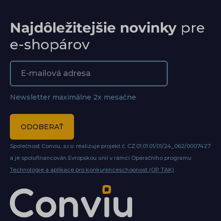
Najdôležitejšie novinky
pre
e-shopárov
Newsletter maximálne 2x mesačne
ODOBERAŤ
Společnost Conviu, s.r.o. realizuje projekt č. CZ.01.01.01/01/24_062/0007427
a je spolufinancován Evropskou unií v rámci Operačního programu
Technologie a aplikace pro konkurenceschopnost (OP TAK)
.