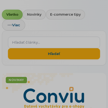
Všetko
Novinky
E-commerce tipy
Viac
Hľadať
články...
Hľadať
NOVINKY