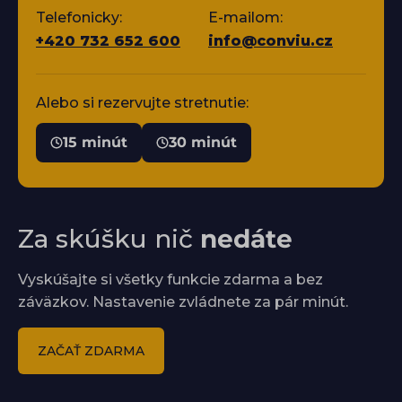
Telefonicky:
E-mailom:
+420 732 652 600
info@conviu.cz
Alebo si rezervujte stretnutie:
15 minút
30 minút
Za skúšku nič
nedáte
Vyskúšajte si všetky funkcie zdarma a bez
záväzkov. Nastavenie zvládnete za pár minút.
ZAČAŤ ZDARMA