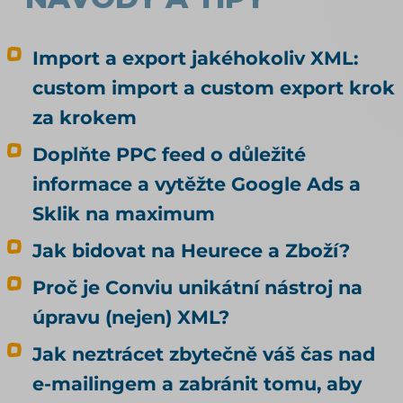
když se na to zeptali novináři, obchod
nastavení opravil (Lupa.cz, duben 2026). Rohlík
se tedy rozhodl vědomě. Alza zjistila, že za ni
Import a export jakéhokoliv XML:
rozhodlo nastavení, které kvůli agentům nikdo
custom import a custom export krok
nedělal. Rada, kterou k tomu na internetu
za krokem
najdete, bývá pořád stejná: dejte do pořádku
produktová data. Je to dobrá rada, jen
Doplňte PPC feed o důležité
odpovídá na jinou otázku, než si většina lidí
informace a vytěžte Google Ads a
myslí. Kvalitní data rozhodují o tom, jestli vás
umělá inteligence doporučí. To, jestli u vás
Sklik na maximum
agent nakoupí, neovlivní ani trochu. Tenhle
Jak bidovat na Heurece a Zboží?
článek je proto o nakupování, ne o
doporučování. Odpovídá na tři otázky: Může u
Proč je Conviu unikátní nástroj na
mě agent nakoupit už dnes, i když jsem to
úpravu (nejen) XML?
nikde nepovolil? Co bych musel udělat, aby u
mě mohl nakupovat oficiálně, a vyplatí se to?
Jak neztrácet zbytečně váš čas nad
Kdo zaplatí škodu, když agent koupí něco
e-mailingem a zabránit tomu, aby
jiného, než měl? Jak vás má umělá inteligence