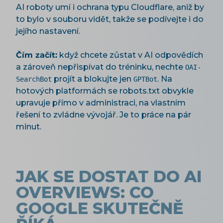
AI roboty umí i ochrana typu Cloudflare, aniž by
to bylo v souboru vidět, takže se podívejte i do
jejího nastavení.
Čím začít:
když chcete zůstat v AI odpovědích
a zároveň nepřispívat do tréninku, nechte
OAI-
projít a blokujte jen
. Na
SearchBot
GPTBot
hotových platformách se robots.txt obvykle
upravuje přímo v administraci, na vlastním
řešení to zvládne vývojář. Je to práce na pár
minut.
JAK SE DOSTAT DO AI
OVERVIEWS: CO
GOOGLE SKUTEČNĚ