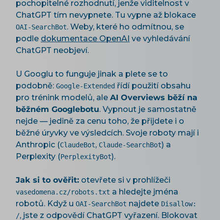
pochopitelné rozhodnutí, jenže viditelnost v
ChatGPT tím nevypnete. Tu vypne až blokace
. Weby, které ho odmítnou, se
OAI-SearchBot
podle
dokumentace OpenAI
ve vyhledávání
ChatGPT neobjeví.
U Googlu to funguje jinak a plete se to
podobně:
řídí použití obsahu
Google-Extended
pro trénink modelů, ale
AI Overviews běží na
běžném Googlebotu
. Vypnout je samostatně
nejde — jedině za cenu toho, že přijdete i o
běžné úryvky ve výsledcích. Svoje roboty mají i
Anthropic (
,
) a
ClaudeBot
Claude-SearchBot
Perplexity (
).
PerplexityBot
Jak si to ověřit:
otevřete si v prohlížeči
a hledejte jména
vasedomena.cz/robots.txt
robotů. Když u
najdete
OAI-SearchBot
Disallow:
, jste z odpovědí ChatGPT vyřazení. Blokovat
/