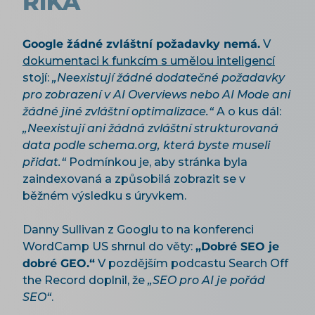
ŘÍKÁ
Google žádné zvláštní požadavky nemá.
V
dokumentaci k funkcím s umělou inteligencí
stojí:
„Neexistují žádné dodatečné požadavky
pro zobrazení v AI Overviews nebo AI Mode ani
žádné jiné zvláštní optimalizace.“
A o kus dál:
„Neexistují ani žádná zvláštní strukturovaná
data podle schema.org, která byste museli
přidat.“
Podmínkou je, aby stránka byla
zaindexovaná a způsobilá zobrazit se v
běžném výsledku s úryvkem.
Danny Sullivan z Googlu to na konferenci
WordCamp US shrnul do věty:
„Dobré SEO je
dobré GEO.“
V pozdějším podcastu Search Off
the Record doplnil, že
„SEO pro AI je pořád
SEO“
.