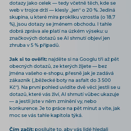
dotazy jako celek — tedy včetně těch, kde se
web v trojce drží — klesly „jen“ o 20 %. Jediná
skupina, u které míra prokliku vzrostla (o 18,7
%), jsou dotazy se jménem obchodu. I tahle
dobrá zpráva ale platí na úzkém výseku: u
značkových dotazů se AI shrnutí objeví jen
zhruba v 5 % případů.
Jak si to ověřit:
najděte si na Googlu tři až pět
obecných dotazů, ze kterých žijete — bez
jména vašeho e-shopu, přesně jak je zadává
zákazník („běžecké boty na asfalt do 3 500
Kč“). Na první pohled uvidíte dvě věci: jestli se u
dotazů, které vás živí, AI shrnutí vůbec ukazuje
— a jestli jste v něm zmínění vy, nebo
konkurence. Je to práce na pět minut a víte, jak
moc se vás tahle kapitola týká.
Čím začít:
posilujte to, aby vás lidé hledali