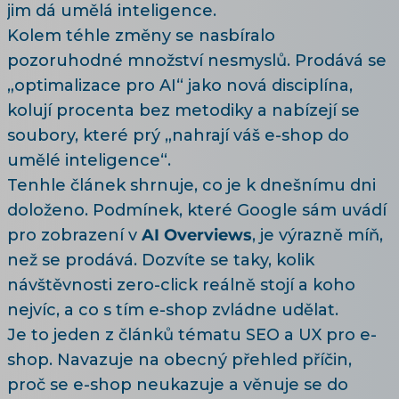
jim dá umělá inteligence.
Kolem téhle změny se nasbíralo
pozoruhodné množství nesmyslů. Prodává se
„optimalizace pro AI“ jako nová disciplína,
kolují procenta bez metodiky a nabízejí se
soubory, které prý „nahrají váš e-shop do
umělé inteligence“.
Tenhle článek shrnuje, co je k dnešnímu dni
doloženo. Podmínek, které Google sám uvádí
pro zobrazení v
AI Overviews
, je výrazně míň,
než se prodává. Dozvíte se taky, kolik
návštěvnosti zero-click reálně stojí a koho
nejvíc, a co s tím e-shop zvládne udělat.
Je to jeden z článků tématu
SEO a UX pro e-
shop
. Navazuje na
obecný přehled příčin,
proč se e-shop neukazuje
a věnuje se do