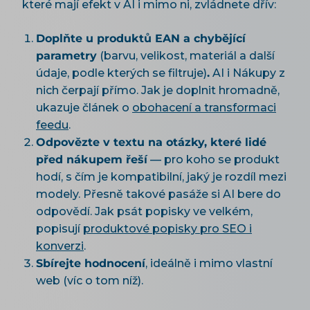
které mají efekt v AI i mimo ni, zvládnete dřív:
Doplňte u produktů EAN a chybějící
parametry
(barvu, velikost, materiál a další
údaje, podle kterých se filtruje)
.
AI i Nákupy z
nich čerpají přímo. Jak je doplnit hromadně,
ukazuje článek o
obohacení a transformaci
feedu
.
Odpovězte v textu na otázky, které lidé
před nákupem řeší
— pro koho se produkt
hodí, s čím je kompatibilní, jaký je rozdíl mezi
modely. Přesně takové pasáže si AI bere do
odpovědí. Jak psát popisky ve velkém,
popisují
produktové popisky pro SEO i
konverzi
.
Sbírejte hodnocení
, ideálně i mimo vlastní
web (víc o tom níž).