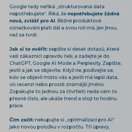
Google tedy neříká „strukturovaná data
nepotřebujete“. Říká, že
nepotřebujete žádná
nová, zvlášť pro AI
. Běžné produktové
označkování platí dál a svou roli má, jen jinou,
než se tvrdí.
Jak si to ověřit:
sepište si deset dotazů, které
vaši zákazníci opravdu řeší, a zadejte je do
ChatGPT, Google AI Mode a Perplexity. Zapište,
jestli a jak se objevíte. Když ne, podívejte se,
kdo se objevil místo vás a jestli má lepší data,
víc recenzí nebo prostě známější jméno.
Zopakujte to jednou za čtvrtletí; nedá vám to
přesné číslo, ale ukáže trend a stojí to hodinu
práce.
Čím začít:
nekupujte si „optimalizaci pro AI“
jako novou položku v rozpočtu. Tři úpravy,