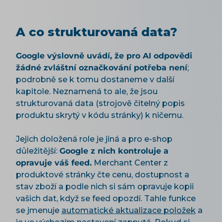
A co strukturovaná data?
Google výslovně uvádí, že pro AI odpovědi
žádné zvláštní označkování potřeba není
;
podrobně se k tomu dostaneme v další
kapitole. Neznamená to ale, že jsou
strukturovaná data (strojově čitelný popis
produktu skrytý v kódu stránky) k ničemu.
Jejich doložená role je jiná a pro e-shop
důležitější:
Google z nich kontroluje a
opravuje váš feed.
Merchant Center z
produktové stránky čte cenu, dostupnost a
stav zboží a podle nich si sám opravuje kopii
vašich dat, když se feed opozdí. Tahle funkce
se jmenuje
automatické aktualizace položek
a