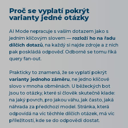
Proč se vyplatí pokrýt
varianty jedné otázky
AI Mode nepracuje s vaším dotazem jako s
jedním klíčovým slovem —
rozloží ho na řadu
dílčích dotazů
, na každý si najde zdroje a z nich
pak poskládá odpověď. Odborně se tomu říká
query fan-out.
Prakticky to znamená, že se vyplatí pokrýt
varianty jednoho záměru
, ne jedno klíčové
slovo v mnoha obměnách. U běžeckých bot
jsou to otázky, které si člověk skutečně klade:
na jaký povrch, pro jakou váhu, jak často, jaká
náhrada za předchozí model. Stránka, která
odpovídá na víc těchhle dílčích otázek, má víc
příležitostí, kde se do odpovědi dostat.