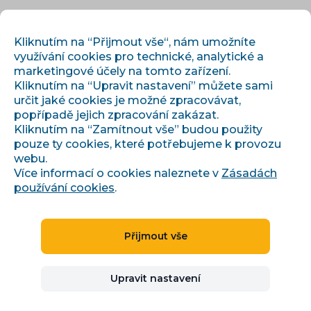
CS
PŘIHLÁSIT
REGISTROVAT
Kliknutím na “Přijmout vše“, nám umožníte
využívání cookies pro technické, analytické a
marketingové účely na tomto zařízení.
Kliknutím na “Upravit nastavení” můžete sami
určit jaké cookies je možné zpracovávat,
popřípadě jejich zpracování zakázat.
Kliknutím na “Zamítnout vše” budou použity
pouze ty cookies, které potřebujeme k provozu
›
›
Úvod
Články a informace
webu.
AI vyhledávání pro e-shop: jak se dostat do AI Overviews
Více informací o cookies naleznete v
Zásadách
používání cookies
.
AI vyhledávání pro e-
Přijmout vše
shop: jak se dostat do AI
Upravit nastavení
Overviews