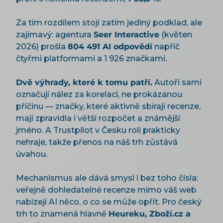
Za tím rozdílem stojí zatím jediný podklad, ale
zajímavý: agentura
Seer Interactive
(květen
2026) prošla
804 491 AI odpovědí
napříč
čtyřmi platformami a 1 926 značkami.
Dvě výhrady, které k tomu patří.
Autoři sami
označují nález za korelaci, ne prokázanou
příčinu — značky, které aktivně sbírají recenze,
mají zpravidla i větší rozpočet a známější
jméno. A Trustpilot v Česku roli prakticky
nehraje, takže přenos na náš trh zůstává
úvahou.
Mechanismus ale dává smysl i bez toho čísla:
veřejně dohledatelné recenze mimo váš web
nabízejí AI něco, o co se může opřít. Pro český
trh to znamená hlavně
Heureku, Zboží.cz a