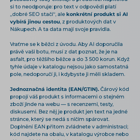
si to neodporuje: pro text v odpovědi platí
„dobré SEO stačí“, ale
konkrétní produkt si AI
vybírá jinou cestou
, z produktových dat v
Nákupech. A ta data mají svoje pravidla.
Vraťme se k běžci z úvodu. Aby AI doporučila
právě vaši botu, musí z dat poznat, že je na
asfalt, pro těžšího běžce a do 3 500 korun. Když
tyhle údaje v katalogu nejsou jako samostatná
pole, nedoporučí ji, i kdybyste ji měli skladem.
Jednoznačná identita (EAN/GTIN).
Čárový kód
propojí váš produkt s informacemi o stejném
zboží jinde na webu — s recenzemi, testy,
diskusemi. Bez něj je produkt jen text na jedné
stránce, který se nedá s ničím spárovat.
Doplnění EAN přitom zvládnete v administraci;
kód najdete na obalu, v katalogu výrobce nebo