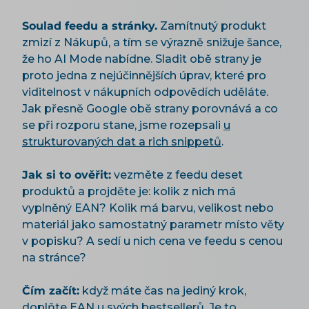
Soulad feedu a stránky.
Zamítnutý produkt
zmizí z Nákupů, a tím se výrazně snižuje šance,
že ho AI Mode nabídne. Sladit obě strany je
proto jedna z nejúčinnějších úprav, které pro
viditelnost v nákupních odpovědích uděláte.
Jak přesně Google obě strany porovnává a co
se při rozporu stane, jsme rozepsali
u
strukturovaných dat a rich snippetů
.
Jak si to ověřit:
vezměte z feedu deset
produktů a projděte je: kolik z nich má
vyplněný EAN? Kolik má barvu, velikost nebo
materiál jako samostatný parametr místo věty
v popisku? A sedí u nich cena ve feedu s cenou
na stránce?
Čím začít:
když máte čas na jediný krok,
doplňte EAN u svých bestsellerů. Je to