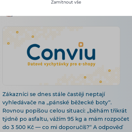
Zamítnout vše
Petr Běloch
20.07.2026
Aktualizováno 30. 7. 2026
21 minut čtení
Zákazníci se dnes stále častěji neptají
vyhledávače na „pánské běžecké boty“.
Rovnou popíšou celou situaci: „běhám třikrát
týdně po asfaltu, vážím 95 kg a mám rozpočet
do 3 500 Kč — co mi doporučíš?“ A odpověď