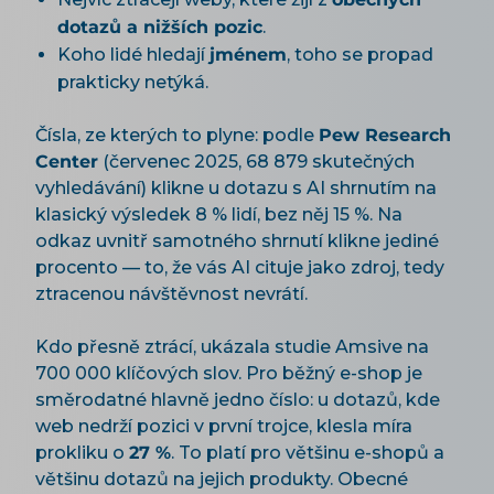
dotazů a nižších pozic
.
Koho lidé hledají
jménem
, toho se propad
prakticky netýká.
Čísla, ze kterých to plyne: podle
Pew Research
Center
(červenec 2025, 68 879 skutečných
vyhledávání) klikne u dotazu s AI shrnutím na
klasický výsledek 8 % lidí, bez něj 15 %. Na
odkaz uvnitř samotného shrnutí klikne jediné
procento — to, že vás AI cituje jako zdroj, tedy
ztracenou návštěvnost nevrátí.
Kdo přesně ztrácí, ukázala studie Amsive na
700 000 klíčových slov. Pro běžný e-shop je
směrodatné hlavně jedno číslo: u dotazů, kde
web nedrží pozici v první trojce, klesla míra
prokliku o
27 %
. To platí pro většinu e-shopů a
většinu dotazů na jejich produkty. Obecné