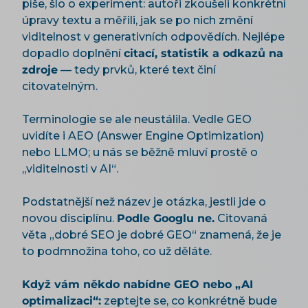
píše, šlo o experiment: autoři zkoušeli konkrétní
úpravy textu a měřili, jak se po nich změní
viditelnost v generativních odpovědích. Nejlépe
dopadlo doplnění
citací, statistik a odkazů na
zdroje
— tedy prvků, které text činí
citovatelným.
Terminologie se ale neustálila. Vedle GEO
uvidíte i AEO (Answer Engine Optimization)
nebo LLMO; u nás se běžně mluví prostě o
„viditelnosti v AI“.
Podstatnější než název je otázka, jestli jde o
novou disciplínu.
Podle Googlu ne.
Citovaná
věta „dobré SEO je dobré GEO“ znamená, že je
to podmnožina toho, co už děláte.
Když vám někdo nabídne GEO nebo „AI
optimalizaci“:
zeptejte se, co konkrétně bude