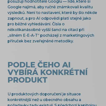
posuzují hodnotitelé Googlu — lidé, které si
Google najímá, aby ručně známkovali kvalitu
výsledků. Není to nastavení, které by šlo někde
zapnout, a pro AI odpovědi platí stejně jako
pro běžné vyhledávání. Čísla o
několikanásobně vyšší šanci na citaci při
„silném E-E-A-T“ pocházejí z marketingových
příruček bez zveřejněné metodiky.
PODLE ČEHO AI
VYBÍRÁ KONKRÉTNÍ
PRODUKT
U produktových doporučení je situace
konkrétnější než u obecného obsahu a
požadavky tady existují. S předchozí kapitolou