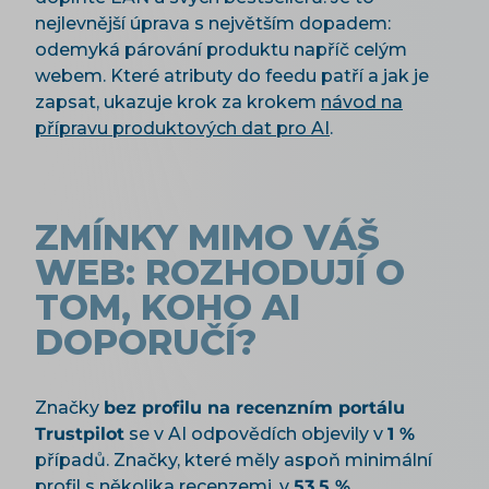
nejlevnější úprava s největším dopadem:
odemyká párování produktu napříč celým
webem. Které atributy do feedu patří a jak je
zapsat, ukazuje krok za krokem
návod na
přípravu produktových dat pro AI
.
ZMÍNKY MIMO VÁŠ
WEB: ROZHODUJÍ O
TOM, KOHO AI
DOPORUČÍ?
Značky
bez profilu na recenzním portálu
Trustpilot
se v AI odpovědích objevily v
1 %
případů. Značky, které měly aspoň minimální
profil s několika recenzemi, v
53,5 %
.