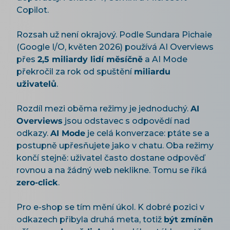
Copilot.
Rozsah už není okrajový. Podle Sundara Pichaie
(Google I/O, květen 2026) používá AI Overviews
přes
2,5 miliardy lidí měsíčně
a AI Mode
překročil za rok od spuštění
miliardu
uživatelů
.
Rozdíl mezi oběma režimy je jednoduchý.
AI
Overviews
jsou odstavec s odpovědí nad
odkazy.
AI Mode
je celá konverzace: ptáte se a
postupně upřesňujete jako v chatu. Oba režimy
končí stejně: uživatel často dostane odpověď
rovnou a na žádný web neklikne. Tomu se říká
zero-click
.
Pro e-shop se tím mění úkol. K dobré pozici v
odkazech přibyla druhá meta, totiž
být zmíněn