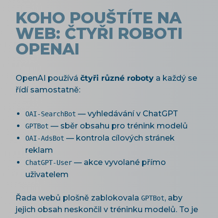
KOHO POUŠTÍTE NA
WEB: ČTYŘI ROBOTI
OPENAI
OpenAI používá
čtyři různé roboty
a každý se
řídí samostatně:
— vyhledávání v ChatGPT
OAI-SearchBot
— sběr obsahu pro trénink modelů
GPTBot
— kontrola cílových stránek
OAI-AdsBot
reklam
— akce vyvolané přímo
ChatGPT-User
uživatelem
Řada webů plošně zablokovala
, aby
GPTBot
jejich obsah neskončil v tréninku modelů. To je