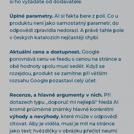
si ho vyžádáte od dodavatele.
Úplné parametry.
AI si fakta bere z polí. Co u
produktu není jako samostatný parametr, do
odpovědi zpravidla nedorazí. A právě tahle pole
v českých katalozích nejčastěji chybí.
Aktuální cena a dostupnost.
Google
porovnává cenu ve feedu s cenou na stránce a
obě hodnoty spolu musí sedět. Když se
rozejdou, produkt se zamítne; při větším
rozsahu Google pozastaví celý účet.
Recenze, a hlavně argumenty v nich.
Při
dotazech typu „doporuč mi nejlepší“ hledá AI
kromě průměrné známky hlavně konkrétní
výhody a nevýhody
, které může v odpovědi
citovat. Aby je viděla, musí je mít na stránce
jako text; hvězdičky v obrázku přečíst neumí.