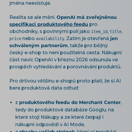
jména neexistuje.
Realita se ale mění.
OpenAI má zveřejněnou
specifikaci produktového feedu
pro
obchodníky, s povinnými poli jako
,
,
item_id
title
nebo
. Zatím je otevřená
jen
price
availability
schváleným partnerům
, takže pro běžný
český e-shop to není použitelná cesta. Nákupní
část navíc OpenAI v březnu 2026 odsunula ve
prospěch vyhledávání a porovnávání produktů.
Pro drtivou většinu e-shopů proto platí, že si AI
bere produktová data odtud:
z
produktového feedu do Merchant Center
,
tedy do produktové databáze Googlu, na
které stojí Nákupy a ze které čerpají i
nákupní odpovědi v AI Mode,
z
obsahu vašich stránek
, který si prochází