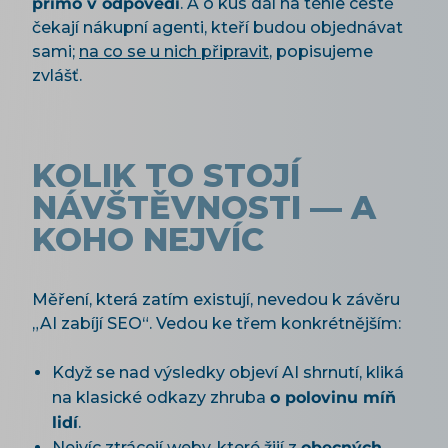
přímo v odpovědi
. A o kus dál na téhle cestě
čekají nákupní agenti, kteří budou objednávat
sami;
na co se u nich připravit
, popisujeme
zvlášť.
KOLIK TO STOJÍ
NÁVŠTĚVNOSTI — A
KOHO NEJVÍC
Měření, která zatím existují, nevedou k závěru
„AI zabíjí SEO“. Vedou ke třem konkrétnějším:
Když se nad výsledky objeví AI shrnutí, kliká
na klasické odkazy zhruba
o polovinu míň
lidí
.
Nejvíc ztrácejí weby, které žijí z
obecných