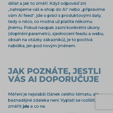
dělat a jak to změří. Když odpověď zní
„nahrajeme váš e-shop do AI“ nebo „připravíme
vám AI feed“, jde o práci s produktovými daty,
tedy o něco, co možná už platíte někomu
jinému. Pokud naopak zazní konkrétní úkony
(doplnění parametrů, sjednocení feedu a webu,
obsah na otázky zákazníků), je to poctivá
nabídka, jen pod novým jménem.
JAK POZNÁTE, JESTLI
VÁS AI DOPORUČUJE
Měření je nejslabší článek celého tématu, ale
beznadějné zdaleka není. Vyplatí se rozlišit, co
změřit
jde
a co ne.