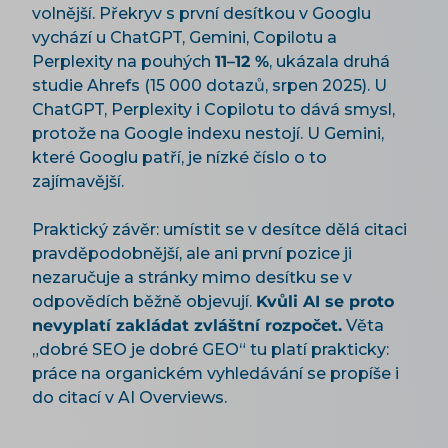
volnější. Překryv s první desítkou v Googlu
vychází u ChatGPT, Gemini, Copilotu a
Perplexity na pouhých
11–12 %
, ukázala druhá
studie Ahrefs (15 000 dotazů, srpen 2025). U
ChatGPT, Perplexity i Copilotu to dává smysl,
protože na Google indexu nestojí. U Gemini,
které Googlu patří, je nízké číslo o to
zajímavější.
Praktický závěr: umístit se v desítce dělá citaci
pravděpodobnější, ale ani první pozice ji
nezaručuje a stránky mimo desítku se v
odpovědích běžně objevují.
Kvůli AI se proto
nevyplatí zakládat zvláštní rozpočet.
Věta
„dobré SEO je dobré GEO“ tu platí prakticky:
práce na organickém vyhledávání se propíše i
do citací v AI Overviews.