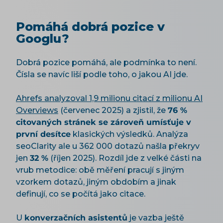
Pomáhá dobrá pozice v
Googlu?
Dobrá pozice pomáhá, ale podmínka to není.
Čísla se navíc liší podle toho, o jakou AI jde.
Ahrefs analyzoval 1,9 milionu citací z milionu AI
Overviews
(červenec 2025) a zjistil, že
76 %
citovaných stránek se zároveň umísťuje v
první desítce
klasických výsledků. Analýza
seoClarity ale u 362 000 dotazů našla překryv
jen
32 %
(říjen 2025). Rozdíl jde z velké části na
vrub metodice: obě měření pracují s jiným
vzorkem dotazů, jiným obdobím a jinak
definují, co se počítá jako citace.
U
konverzačních asistentů
je vazba ještě