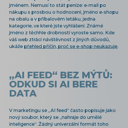
jménem. Nemusí to stát peníze: e-mail po
nákupu s prosbou o hodnocení, jméno e-shopu
na obalu a v příbalovém letáku, jedna
kategorie, ve které jste vyhlášení. Známé
jméno z těchhle drobností vyroste samo. Kde
váš web ztrácí návštěvnost z jiných důvodů,
ukáže
přehled příčin, proč se e-shop neukazuje
.
„AI FEED“ BEZ MÝTŮ:
ODKUD SI AI BERE
DATA
V marketingu se „AI feed“ často popisuje jako
nový soubor, který se „nahraje do umělé
inteligence“. Žádný univerzální formát toho