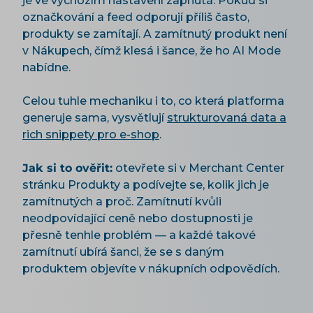
je ve výchozím nastavení zapnutá. Pokud si
označkování a feed odporují příliš často,
produkty se zamítají. A zamítnutý produkt není
v Nákupech, čímž klesá i šance, že ho AI Mode
nabídne.
Celou tuhle mechaniku i to, co která platforma
generuje sama, vysvětlují
strukturovaná data a
rich snippety pro e-shop
.
Jak si to ověřit:
otevřete si v Merchant Center
stránku Produkty a podívejte se, kolik jich je
zamítnutých a proč. Zamítnutí kvůli
neodpovídající ceně nebo dostupnosti je
přesně tenhle problém — a každé takové
zamítnutí ubírá šanci, že se s daným
produktem objevíte v nákupních odpovědích.