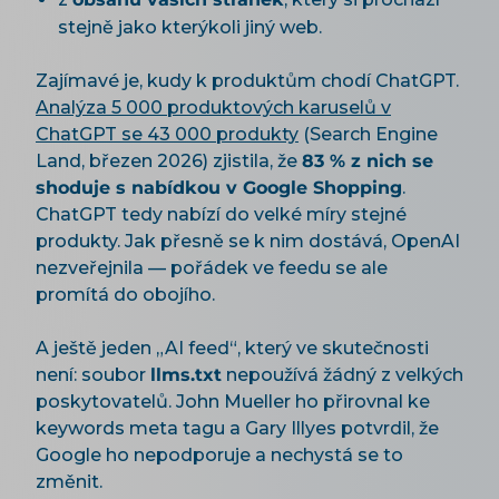
stejně jako kterýkoli jiný web.
Zajímavé je, kudy k produktům chodí ChatGPT.
Analýza 5 000 produktových karuselů v
ChatGPT se 43 000 produkty
(Search Engine
Land, březen 2026) zjistila, že
83 % z nich se
shoduje s nabídkou v Google Shopping
.
ChatGPT tedy nabízí do velké míry stejné
produkty. Jak přesně se k nim dostává, OpenAI
nezveřejnila — pořádek ve feedu se ale
promítá do obojího.
A ještě jeden „AI feed“, který ve skutečnosti
není: soubor
llms.txt
nepoužívá žádný z velkých
poskytovatelů. John Mueller ho přirovnal ke
keywords meta tagu a Gary Illyes potvrdil, že
Google ho nepodporuje a nechystá se to
změnit.