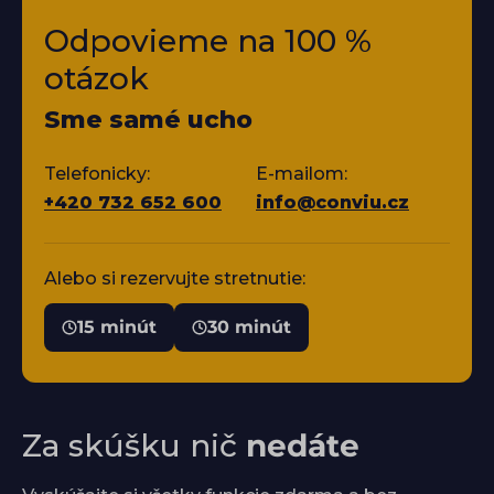
Odpovieme na 100 %
otázok
Sme samé ucho
Telefonicky:
E-mailom:
+420 732 652 600
info@conviu.cz
Alebo si rezervujte stretnutie:
15 minút
30 minút
Za skúšku nič
nedáte