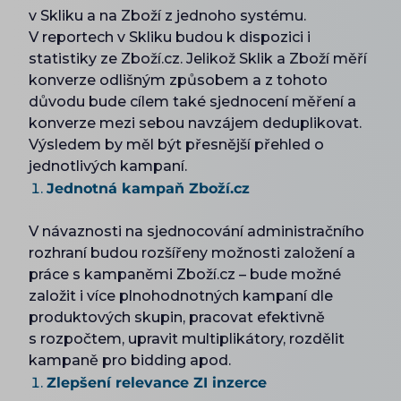
v Skliku a na Zboží z jednoho systému.
V reportech v Skliku budou k dispozici i
statistiky ze Zboží.cz. Jelikož Sklik a Zboží měří
konverze odlišným způsobem a z tohoto
důvodu bude cílem také sjednocení měření a
konverze mezi sebou navzájem deduplikovat.
Výsledem by měl být přesnější přehled o
jednotlivých kampaní.
Jednotná kampaň Zboží.cz
V návaznosti na sjednocování administračního
rozhraní budou rozšířeny možnosti založení a
práce s kampaněmi Zboží.cz – bude možné
založit i více plnohodnotných kampaní dle
produktových skupin, pracovat efektivně
s rozpočtem, upravit multiplikátory, rozdělit
kampaně pro bidding apod.
Zlepšení relevance ZI inzerce