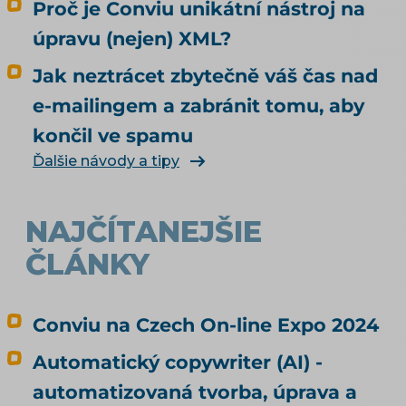
Proč je Conviu unikátní nástroj na
mě agent nakoupit už dnes, i když jsem to
úpravu (nejen) XML?
nikde nepovolil? Co bych musel udělat, aby u
mě mohl nakupovat oficiálně, a vyplatí se to?
Jak neztrácet zbytečně váš čas nad
Kdo zaplatí škodu, když agent koupí něco
e-mailingem a zabránit tomu, aby
jiného, než měl? Jak vás má umělá inteligence
končil ve spamu
vůbec najít a doporučit, řeší téma SEO a UX pro
e-shop. Čím konkrétně naplnit produktová
Ďalšie návody a tipy
data, rozebírá téma produktové feedy a
napojení e-shopu.
NAJČÍTANEJŠIE
ČLÁNKY
Conviu na Czech On-line Expo 2024
Automatický copywriter (AI) -
automatizovaná tvorba, úprava a