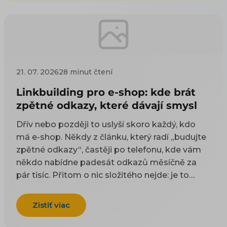
21. 07. 2026
28 minut čtení
Linkbuilding pro e-shop: kde brát
zpětné odkazy, které dávají smysl
Dřív nebo později to uslyší skoro každý, kdo
má e-shop. Někdy z článku, který radí „budujte
zpětné odkazy“, častěji po telefonu, kde vám
někdo nabídne padesát odkazů měsíčně za
pár tisíc. Přitom o nic složitého nejde: je to
odkaz z cizí stránky na vaši. Google takové
odkazy odjakživa bere jako doporučení — čím
Zistiť viac
víc důvěryhodných webů na vás ukazuje, tím
spíš vám uvěří i on. Práci na tom, aby jich