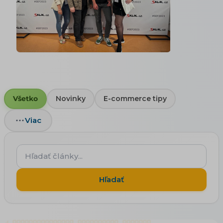
Všetko
Novinky
E-commerce tipy
Viac
Hľadať
články...
Hľadať