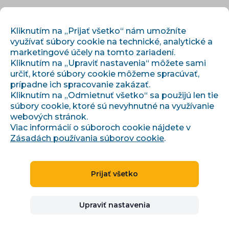
SK
PRIHLÁSIŤ SA
REGISTROVAŤ
Kliknutím na „Prijať všetko“ nám umožníte
využívať súbory cookie na technické, analytické a
marketingové účely na tomto zariadení.
Kliknutím na „Upraviť nastavenia“ môžete sami
určiť, ktoré súbory cookie môžeme spracúvať,
prípadne ich spracovanie zakázať.
Kliknutím na „Odmietnuť všetko“ sa použijú len tie
súbory cookie, ktoré sú nevyhnutné na využívanie
›
›
Úvod
Články a informácie
Jaké se chystají novinky v Skliku?
webových stránok.
Viac informácií o súboroch cookie nájdete v
Zásadách používania súborov cookie
.
Jaké se chystají novinky v
Prijať všetko
Skliku?
Upraviť nastavenia
Ivana Broklová
09.06.2023
5 minút čítania