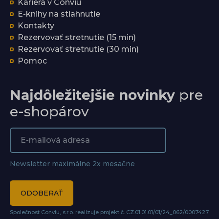
Kariéra v Conviu
E-knihy na stiahnutie
Kontakty
Rezervovať stretnutie (15 min)
Rezervovať stretnutie (30 min)
Pomoc
Najdôležitejšie novinky
pre
e-shopárov
Newsletter maximálne 2x mesačne
ODOBERAŤ
Společnost Conviu, s.r.o. realizuje projekt č. CZ.01.01.01/01/24_062/0007427