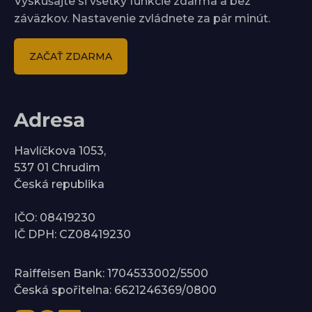
Vyskúšajte si všetky funkcie zdarma a bez
záväzkov. Nastavenie zvládnete za pár minút.
ZAČAŤ ZDARMA
Adresa
Havlíčkova 1053,
537 01 Chrudim
Česká republika
IČO: 08419230
IČ DPH: CZ08419230
Raiffeisen Bank: 1704533002/5500
Česká spořitelna: 6621246369/0800