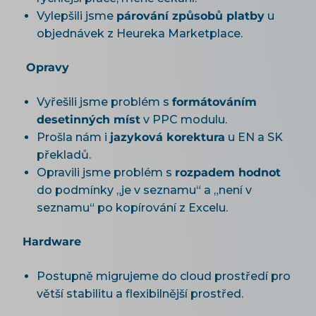
Vylepšili jsme
párování způsobů platby
u
objednávek z Heureka Marketplace.
Opravy
Vyřešili jsme problém s
formátováním
desetinných míst
v PPC modulu.
Prošla nám i
jazyková korektura
u EN a SK
překladů.
Opravili jsme problém s
rozpadem hodnot
do podmínky „je v seznamu“ a „není v
seznamu“ po kopírování z Excelu.
Hardware
Postupně migrujeme do cloud prostředí pro
větší stabilitu a flexibilnější prostřed.