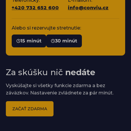
Telefonicky:
E-mailom:
+420 732 652 600
info@conviu.cz
Alebo si rezervujte stretnutie:
15 minút
30 minút
Za skúšku nič
nedáte
Vyskúšajte si všetky funkcie zdarma a bez
záväzkov. Nastavenie zvládnete za pár minút.
ZAČAŤ ZDARMA