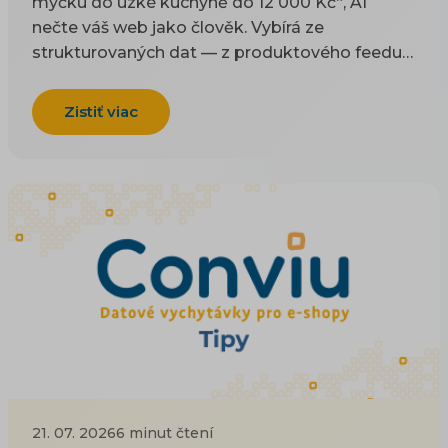
myčku do úzké kuchyně do 12 000 Kč“, AI
nečte váš web jako člověk. Vybírá ze
strukturovaných dat — z produktového feedu a
z kódu na stránce. Tenhle článek je technický
návod, co do těch dat dát a jak je naplnit, aby
Zistiť viac
vás AI uměla doporučit. Proč na AI viditelnosti
záležet a co přináší byznysu řešíme zvlášť; tady
jde o konkrétní pole, tagy a kód. Co je
produktový feed a jak funguje, vysvětlují
základy XML a CSV feedu.
21. 07. 2026
6 minut čtení