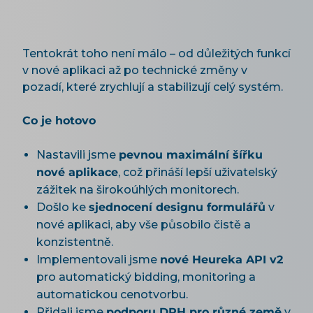
Tentokrát toho není málo – od důležitých funkcí
v nové aplikaci až po technické změny v
pozadí, které zrychlují a stabilizují celý systém.
Co je hotovo
Nastavili jsme
pevnou maximální šířku
nové aplikace
, což přináší lepší uživatelský
zážitek na širokoúhlých monitorech.
Došlo ke
sjednocení designu formulářů
v
nové aplikaci, aby vše působilo čistě a
konzistentně.
Implementovali jsme
nové Heureka API v2
pro automatický bidding, monitoring a
automatickou cenotvorbu.
Přidali jsme
podporu DPH pro různé země
v