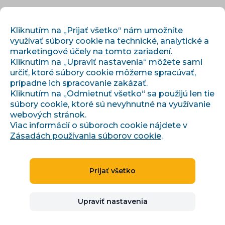
SK
PRIHLÁSIŤ SA
REGISTROVAŤ
Kliknutím na „Prijať všetko“ nám umožníte
využívať súbory cookie na technické, analytické a
marketingové účely na tomto zariadení.
Kliknutím na „Upraviť nastavenia“ môžete sami
určiť, ktoré súbory cookie môžeme spracúvať,
prípadne ich spracovanie zakázať.
Kliknutím na „Odmietnuť všetko“ sa použijú len tie
súbory cookie, ktoré sú nevyhnutné na využívanie
›
›
Úvod
Články a informácie
webových stránok.
Co je nového v Conviu: přehled hotových funkcí a vylepšení za
listopad 2025
Viac informácií o súboroch cookie nájdete v
Zásadách používania súborov cookie
.
Prijať všetko
Co je nového v Conviu:
přehled hotových funkcí a
Upraviť nastavenia
vylepšení za listopad 2025