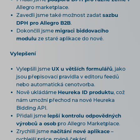
Allegro marketplace.
Zavedli jsme také možnost zadat
sazbu
DPH pro Allegro B2B
.
Dokončili jsme
migraci biddovacího
modulu
ze staré aplikace do nové.
Vylepšení
Vylepšili jsme
UX u větších formulářů
, jako
jsou přepisovací pravidla v editoru feedů
nebo automatická cenotvorba.
Nově ukládáme
Heureka ID produktu
, což
nám umožní přechod na nové Heureka
Bidding API.
Přidali jsme
lepší kontrolu odpovědných
výrobců a osob
pro Allegro Marketplace.
Zrychlili jsme
načítání nové aplikace
–
rychlejší práce, méně čekání.