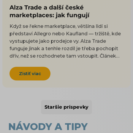
Alza Trade a další české
marketplaces: jak fungují
Když se řekne marketplace, většina lidí si
představí Allegro nebo Kaufland — tržiště, kde
vystupujete jako prodejce vy. Alza Trade
funguje jinak a tenhle rozdíl je třeba pochopit
dřív, než se rozhodnete tam vstoupit. Článek
vysvětlí, jak hybridní model Alza Trade funguje,
čím se liší od klasického marketplace, jaké
Zistiť viac
klade nároky a kam jinam se dá doma a na
Slovensku expandovat. Patří k tématu
Marketplace pro e-shop. Allegru (vč. sekcí
bývalých Mall a CZC) i Kauflandu se věnujeme v
Staršie príspevky
samostatných článcích; tady jde o Alzu a další
tuzemské možnosti.
NÁVODY A TIPY