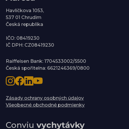
Havlíčkova 1053,
537 01 Chrudim
Česká republika
IČO: 08419230
IČ DPH: CZ08419230
Raiffeisen Bank: 1704533002/5500
Česká spořitelna: 6621246369/0800
Zásady ochrany osobných údajov
Všeobecné obchodné podmienky
Conviu
vychytávky