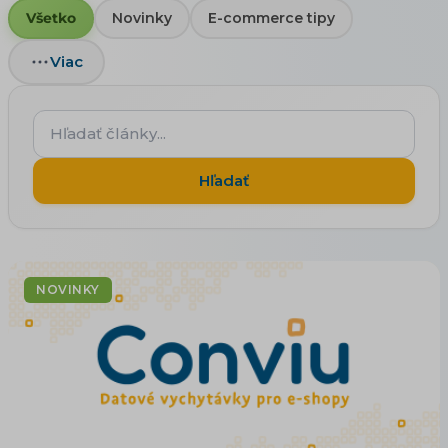
Všetko
Novinky
E-commerce tipy
Viac
Hľadať
články...
Hľadať
NOVINKY