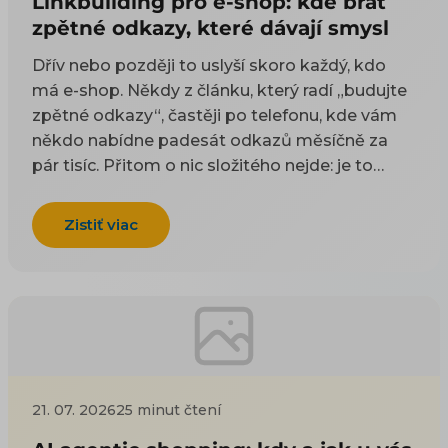
Linkbuilding pro e-shop: kde brát
zpětné odkazy, které dávají smysl
Dřív nebo později to uslyší skoro každý, kdo
má e-shop. Někdy z článku, který radí „budujte
zpětné odkazy“, častěji po telefonu, kde vám
někdo nabídne padesát odkazů měsíčně za
pár tisíc. Přitom o nic složitého nejde: je to
odkaz z cizí stránky na vaši. Google takové
odkazy odjakživa bere jako doporučení — čím
Zistiť viac
víc důvěryhodných webů na vás ukazuje, tím
spíš vám uvěří i on. Práci na tom, aby jich
přibývalo, se říká linkbuilding. Potíž je, že když
si to začnete zjišťovat, najdete dva druhy rad a
ani jeden vám nepomůže. Návody psané pro
blogery poradí, ať napíšete skvělý článek, na
který budou ostatní odkazovat — jenže vy
21. 07. 2026
25 minut čtení
neprodáváte články, ale kotle nebo dětské
boty. Nabídky agentur zase prodávají balíček