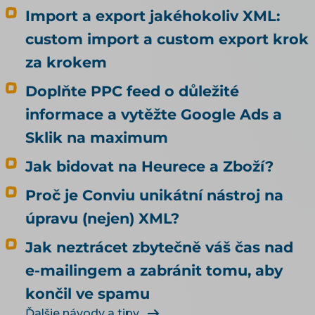
se tedy rozhodl vědomě. Alza zjistila, že za ni
Import a export jakéhokoliv XML:
rozhodlo nastavení, které kvůli agentům nikdo
custom import a custom export krok
nedělal. Rada, kterou k tomu na internetu
za krokem
najdete, bývá pořád stejná: dejte do pořádku
produktová data. Je to dobrá rada, jen
Doplňte PPC feed o důležité
odpovídá na jinou otázku, než si většina lidí
informace a vytěžte Google Ads a
myslí. Kvalitní data rozhodují o tom, jestli vás
umělá inteligence doporučí. To, jestli u vás
Sklik na maximum
agent nakoupí, neovlivní ani trochu. Tenhle
Jak bidovat na Heurece a Zboží?
článek je proto o nakupování, ne o
doporučování. Odpovídá na tři otázky: Může u
Proč je Conviu unikátní nástroj na
mě agent nakoupit už dnes, i když jsem to
úpravu (nejen) XML?
nikde nepovolil? Co bych musel udělat, aby u
mě mohl nakupovat oficiálně, a vyplatí se to?
Jak neztrácet zbytečně váš čas nad
Kdo zaplatí škodu, když agent koupí něco
e-mailingem a zabránit tomu, aby
jiného, než měl? Jak vás má umělá inteligence
končil ve spamu
vůbec najít a doporučit, řeší téma SEO a UX pro
e-shop. Čím konkrétně naplnit produktová
Ďalšie návody a tipy