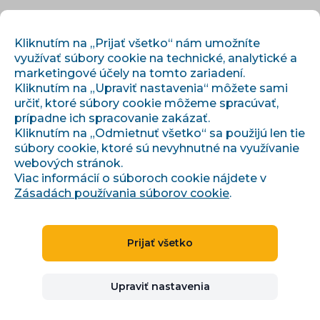
SK
PRIHLÁSIŤ SA
REGISTROVAŤ
Kliknutím na „Prijať všetko“ nám umožníte
využívať súbory cookie na technické, analytické a
marketingové účely na tomto zariadení.
Kliknutím na „Upraviť nastavenia“ môžete sami
určiť, ktoré súbory cookie môžeme spracúvať,
prípadne ich spracovanie zakázať.
Kliknutím na „Odmietnuť všetko“ sa použijú len tie
súbory cookie, ktoré sú nevyhnutné na využívanie
›
›
Úvod
Články a informácie
webových stránok.
Pozvánka na stánek Conviu na Reshoper 2024
Viac informácií o súboroch cookie nájdete v
Zásadách používania súborov cookie
.
Pozvánka na stánek
Prijať všetko
Conviu na Reshoper 2024
Upraviť nastavenia
Denisa Pilařová