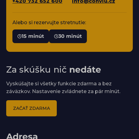
+420 732 652 600
info@conviu.cz
Alebo si rezervujte stretnutie:
15 minút
30 minút
Za skúšku nič
nedáte
Vyskúšajte si všetky funkcie zdarma a bez
záväzkov. Nastavenie zvládnete za pár minút.
ZAČAŤ ZDARMA
Adresa