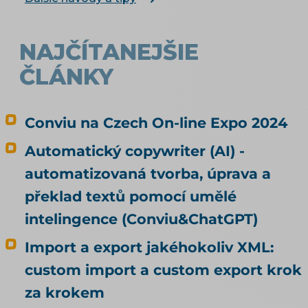
data, rozebírá téma produktové feedy a
napojení e-shopu.
NAJČÍTANEJŠIE
ČLÁNKY
Conviu na Czech On-line Expo 2024
Automatický copywriter (AI) -
automatizovaná tvorba, úprava a
překlad textů pomocí umělé
intelingence (Conviu&ChatGPT)
Import a export jakéhokoliv XML:
custom import a custom export krok
za krokem