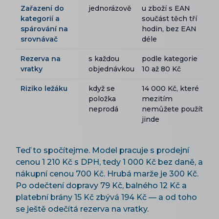
Zařazení do
jednorázově
u zboží s EAN
kategorií a
součást těch tří
spárování na
hodin, bez EAN
srovnávač
déle
Rezerva na
s každou
podle kategorie
vratky
objednávkou
10 až 80 Kč
Riziko ležáku
když se
14 000 Kč, které
položka
mezitím
neprodá
nemůžete použít
jinde
Teď to spočítejme. Model pracuje s prodejní
cenou 1 210 Kč s DPH, tedy 1 000 Kč bez daně, a
nákupní cenou 700 Kč. Hrubá marže je 300 Kč.
Po odečtení dopravy 79 Kč, balného 12 Kč a
platební brány 15 Kč zbývá 194 Kč — a od toho
se ještě odečítá rezerva na vratky.