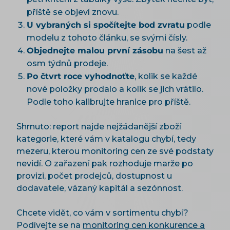
příště se objeví znovu.
U vybraných si spočítejte bod zvratu
podle
modelu z tohoto článku, se svými čísly.
Objednejte malou první zásobu
na šest až
osm týdnů prodeje.
Po čtvrt roce vyhodnoťte
, kolik se každé
nové položky prodalo a kolik se jich vrátilo.
Podle toho kalibrujte hranice pro příště.
Shrnuto: report najde nejžádanější zboží
kategorie, které vám v katalogu chybí, tedy
mezeru, kterou monitoring cen ze své podstaty
nevidí. O zařazení pak rozhoduje marže po
provizi, počet prodejců, dostupnost u
dodavatele, vázaný kapitál a sezónnost.
Chcete vidět, co vám v sortimentu chybí?
Podívejte se na
monitoring cen konkurence a