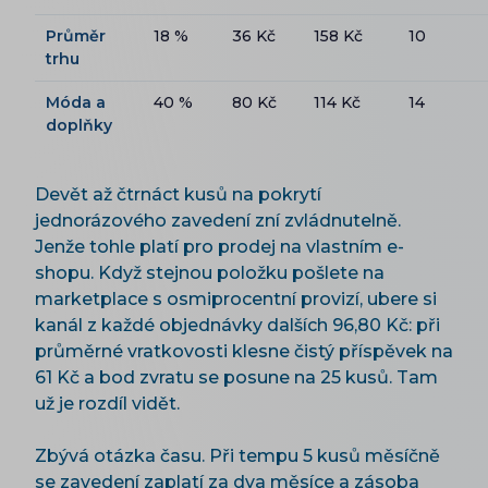
Průměr
18 %
36 Kč
158 Kč
10
trhu
Móda a
40 %
80 Kč
114 Kč
14
doplňky
Devět až čtrnáct kusů na pokrytí
jednorázového zavedení zní zvládnutelně.
Jenže tohle platí pro prodej na vlastním e-
shopu. Když stejnou položku pošlete na
marketplace s osmiprocentní provizí, ubere si
kanál z každé objednávky dalších 96,80 Kč: při
průměrné vratkovosti klesne čistý příspěvek na
61 Kč a bod zvratu se posune na 25 kusů. Tam
už je rozdíl vidět.
Zbývá otázka času. Při tempu 5 kusů měsíčně
se zavedení zaplatí za dva měsíce a zásoba