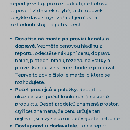
Report je vstup pro rozhodnutí, ne hotová
odpověď. Z desítek chybějících topovek
obvykle dává smysl zařadit jen část a
rozhodnutí stojí na pěti věcech:
Dosažitelná marže po provizi kanálu a
dopravě.
Vezměte cenovou hladinu z
reportu, odečtěte nákupní cenu, dopravu,
balné, platební bránu, rezervu na vratky a
provizi kanálu, ve kterém budete prodávat.
Teprve to zbylé číslo je marže, o které se
rozhodujete.
Počet prodejců u položky.
Report ho
ukazuje jako počet konkurentů na kartě
produktu. Deset prodejců znamená prostor,
čtyřicet znamená, že cenu určuje ten
nejlevnější a vy se do ní buď vejdete, nebo ne.
Dostupnost u dodavatele.
Tohle report