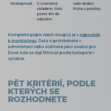
Dostupnost
0 znamená
vaše dodací
skladem, číslo
lhůta u položky
počet dní do
odeslání
Kompletní popis všech sloupců je v
nápovědě
k monitoringu
. Data si prohlédnete v
administraci nebo stáhnete jako soubor pro
Excel, kde se dají filtrovat podle kategorie i
výrobce.
PĚT KRITÉRIÍ, PODLE
KTERÝCH SE
ROZHODNETE