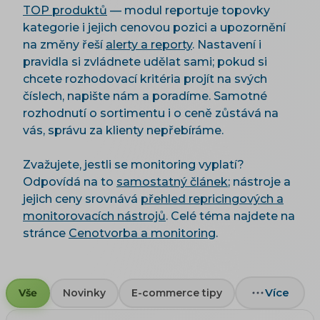
TOP produktů
— modul reportuje topovky
kategorie i jejich cenovou pozici a upozornění
na změny řeší
alerty a reporty
. Nastavení i
pravidla si zvládnete udělat sami; pokud si
chcete rozhodovací kritéria projít na svých
číslech, napište nám a poradíme. Samotné
rozhodnutí o sortimentu i o ceně zůstává na
vás, správu za klienty nepřebíráme.
Zvažujete, jestli se monitoring vyplatí?
Odpovídá na to
samostatný článek
; nástroje a
jejich ceny srovnává
přehled repricingových a
monitorovacích nástrojů
. Celé téma najdete na
stránce
Cenotvorba a monitoring
.
Více
Vše
Novinky
E-commerce tipy