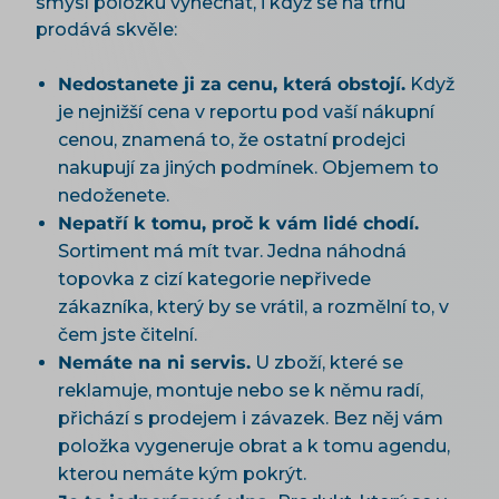
smysl položku vynechat, i když se na trhu
prodává skvěle:
Nedostanete ji za cenu, která obstojí.
Když
je nejnižší cena v reportu pod vaší nákupní
cenou, znamená to, že ostatní prodejci
nakupují za jiných podmínek. Objemem to
nedoženete.
Nepatří k tomu, proč k vám lidé chodí.
Sortiment má mít tvar. Jedna náhodná
topovka z cizí kategorie nepřivede
zákazníka, který by se vrátil, a rozmělní to, v
čem jste čitelní.
Nemáte na ni servis.
U zboží, které se
reklamuje, montuje nebo se k němu radí,
přichází s prodejem i závazek. Bez něj vám
položka vygeneruje obrat a k tomu agendu,
kterou nemáte kým pokrýt.