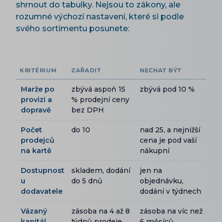
shrnout do tabulky. Nejsou to zákony, ale
rozumné výchozí nastavení, které si podle
svého sortimentu posunete:
KRITÉRIUM
ZAŘADIT
NECHAT BÝT
Marže po
zbývá aspoň 15
zbývá pod 10 %
provizi a
% prodejní ceny
dopravě
bez DPH
Počet
do 10
nad 25, a nejnižší
prodejců
cena je pod vaší
na kartě
nákupní
Dostupnost
skladem, dodání
jen na
u
do 5 dnů
objednávku,
dodavatele
dodání v týdnech
Vázaný
zásoba na 4 až 8
zásoba na víc než
kapitál
týdnů prodeje
6 měsíců