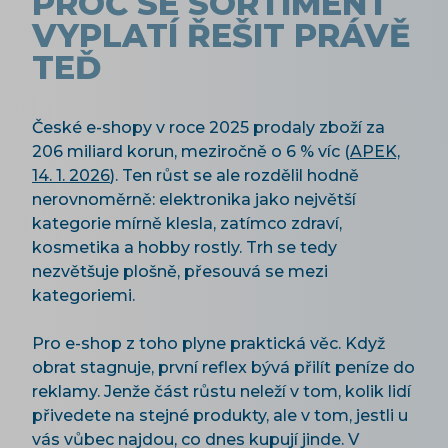
PROČ SE SORTIMENT
VYPLATÍ ŘEŠIT PRÁVĚ
TEĎ
České e-shopy v roce 2025 prodaly zboží za
206 miliard korun, meziročně o 6 % víc (
APEK,
14. 1. 2026
). Ten růst se ale rozdělil hodně
nerovnoměrně: elektronika jako největší
kategorie mírně klesla, zatímco zdraví,
kosmetika a hobby rostly. Trh se tedy
nezvětšuje plošně, přesouvá se mezi
kategoriemi.
Pro e-shop z toho plyne praktická věc. Když
obrat stagnuje, první reflex bývá přilít peníze do
reklamy. Jenže část růstu neleží v tom, kolik lidí
přivedete na stejné produkty, ale v tom, jestli u
vás vůbec najdou, co dnes kupují jinde. V