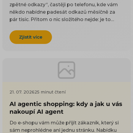
zpětné odkazy“, častěji po telefonu, kde vám
někdo nabídne padesát odkazů měsíčně za
pár tisíc. Přitom o nic složitého nejde: je to
odkaz z cizí stránky na vaši. Google takové
odkazy odjakživa bere jako doporučení — čím
Zjistit více
víc důvěryhodných webů na vás ukazuje, tím
spíš vám uvěří i on. Práci na tom, aby jich
přibývalo, se říká linkbuilding. Potíž je, že když
si to začnete zjišťovat, najdete dva druhy rad a
ani jeden vám nepomůže. Návody psané pro
blogery poradí, ať napíšete skvělý článek, na
který budou ostatní odkazovat — jenže vy
21. 07. 2026
25 minut čtení
neprodáváte články, ale kotle nebo dětské
boty. Nabídky agentur zase prodávají balíček
AI agentic shopping: kdy a jak u vás
odkazů, u kterých se nedozvíte, odkud se
nakoupí AI agent
vezmou ani co udělají. Tenhle text jde třetí
Do e-shopu vám může přijít zákazník, který si
cestou. Nejdřív odpoví na otázku, kterou
sám neprohlédne ani jednu stránku. Nabídku
většina návodů přeskočí — jestli odkazy vůbec