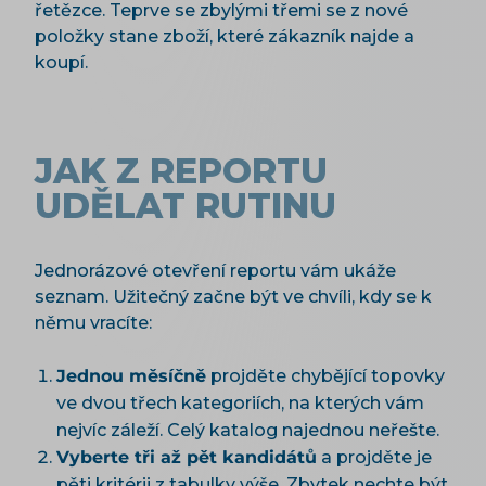
řetězce. Teprve se zbylými třemi se z nové
položky stane zboží, které zákazník najde a
koupí.
JAK Z REPORTU
UDĚLAT RUTINU
Jednorázové otevření reportu vám ukáže
seznam. Užitečný začne být ve chvíli, kdy se k
němu vracíte:
Jednou měsíčně
projděte chybějící topovky
ve dvou třech kategoriích, na kterých vám
nejvíc záleží. Celý katalog najednou neřešte.
Vyberte tři až pět kandidátů
a projděte je
pěti kritérii z tabulky výše. Zbytek nechte být,