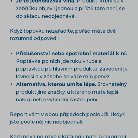
Je to jednorázová vlna.
Produkt, který se v
žebříčku objevil jednou a příště tam není, se
do skladu neobjednává.
Když topovku nezařadíte, pořád máte dvě
rozumné odpovědi:
Příslušenství nebo spotřební materiál k ní.
Poptávka po nich jde ruku v ruce s
poptávkou po hlavním produktu, zavedení je
levnější a v zásobě se váže míň peněz.
Alternativa, kterou umíte lépe.
Srovnatelný
produkt jiné značky, u kterého máte lepší
nákup nebo výhradní zastoupení.
Report vám v obou případech posloužil, i když
jste podle něj nic neobjednali.
Kam nová položka v katalogu patří a jakou roli