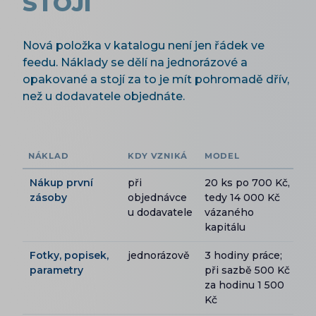
STOJÍ
Nová položka v katalogu není jen řádek ve
feedu. Náklady se dělí na jednorázové a
opakované a stojí za to je mít pohromadě dřív,
než u dodavatele objednáte.
NÁKLAD
KDY VZNIKÁ
MODEL
Nákup první
při
20 ks po 700 Kč,
zásoby
objednávce
tedy 14 000 Kč
u dodavatele
vázaného
kapitálu
Fotky, popisek,
jednorázově
3 hodiny práce;
parametry
při sazbě 500 Kč
za hodinu 1 500
Kč