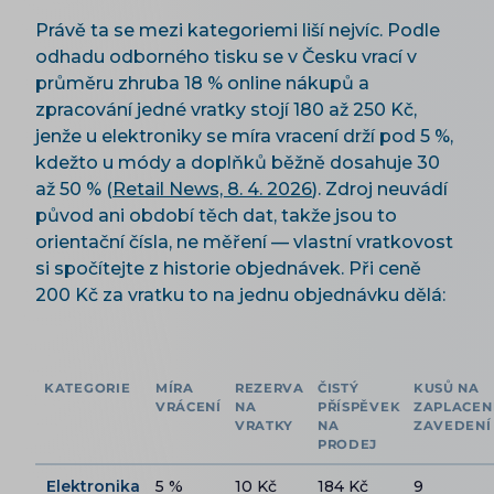
Právě ta se mezi kategoriemi liší nejvíc. Podle
odhadu odborného tisku se v Česku vrací v
průměru zhruba 18 % online nákupů a
zpracování jedné vratky stojí 180 až 250 Kč,
jenže u elektroniky se míra vracení drží pod 5 %,
kdežto u módy a doplňků běžně dosahuje 30
až 50 % (
Retail News, 8. 4. 2026
). Zdroj neuvádí
původ ani období těch dat, takže jsou to
orientační čísla, ne měření — vlastní vratkovost
si spočítejte z historie objednávek. Při ceně
200 Kč za vratku to na jednu objednávku dělá:
KATEGORIE
MÍRA
REZERVA
ČISTÝ
KUSŮ NA
VRÁCENÍ
NA
PŘÍSPĚVEK
ZAPLACEN
VRATKY
NA
ZAVEDENÍ
PRODEJ
Elektronika
5 %
10 Kč
184 Kč
9