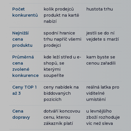
Počet
kolik prodejců
hustota trhu
konkurentů
produkt na kartě
nabízí
Nejnižší
spodní hranice
jestli se do ní
cena
trhu napříč všemi
vejdete s marží
produktu
prodejci
Průměrná
kde leží střed u e-
kam byste se
cena
shopů, se
cenou zařadili
zvolené
kterými
konkurence
soupeříte
Ceny TOP 1
ceny nabídek na
reálná laťka pro
až 3
biddovaných
viditelné
pozicích
umístění
Cena
dotváří koncovou
u levnějšího
dopravy
cenu, kterou
zboží rozhoduje
zákazník platí
víc než sleva