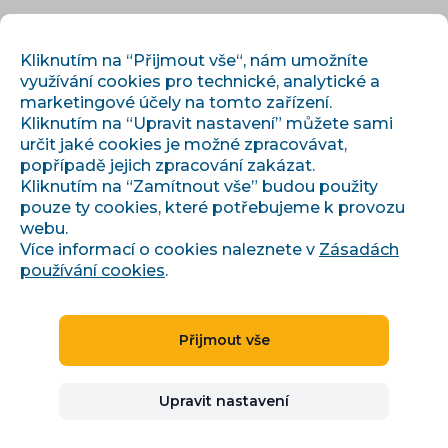
CS
PŘIHLÁSIT
REGISTROVAT
Kliknutím na “Přijmout vše“, nám umožníte
využívání cookies pro technické, analytické a
marketingové účely na tomto zařízení.
Kliknutím na “Upravit nastavení” můžete sami
určit jaké cookies je možné zpracovávat,
popřípadě jejich zpracování zakázat.
Kliknutím na “Zamítnout vše” budou použity
pouze ty cookies, které potřebujeme k provozu
›
›
Úvod
Články a informace
webu.
Report TOP produktů: najděte mezeru ve svém sortimentu
Více informací o cookies naleznete v
Zásadách
používání cookies
.
Report TOP produktů:
Přijmout vše
najděte mezeru ve svém
Upravit nastavení
sortimentu