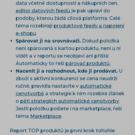
data včetně dostupnosti a nákupních cen,
editor datových feedů
je pak upraví do
podoby, kterou žádá cílová platforma. Celé
téma rozebírají
produktové feedy a napojení
e-shopu
.
Spárovat ji na srovnávači.
Dokud položka
není spárovaná s kartou produktu, není u ní
vidět a v reportu se neobjeví ani příště.
Automaticky to řeší
párovač produktů
.
Nacenit ji a rozhodnout, kde ji prodávat.
U
zboží s aktivní konkurencí se cena neudrží
ručně; pravidla nastavíte v
automatické
cenotvorbě
a strategie k nim rozebírá článek
o
pěti strategiích automatické cenotvorby
.
Jestli položku pošlete i na marketplace, řeší
téma
Marketplace
.
Report TOP produktů je první krok tohohle