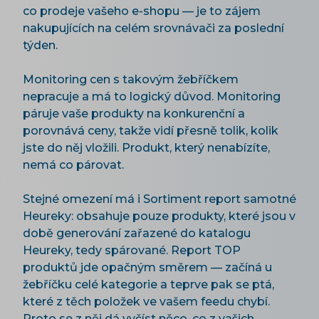
co prodeje vašeho e-shopu — je to zájem
nakupujících na celém srovnávači za poslední
týden.
Monitoring cen s takovým žebříčkem
nepracuje a má to logický důvod. Monitoring
páruje vaše produkty na konkurenční a
porovnává ceny, takže vidí přesně tolik, kolik
jste do něj vložili. Produkt, který nenabízíte,
nemá co párovat.
Stejné omezení má i Sortiment report samotné
Heureky: obsahuje pouze produkty, které jsou v
době generování zařazené do katalogu
Heureky, tedy spárované. Report TOP
produktů jde opačným směrem — začíná u
žebříčku celé kategorie a teprve pak se ptá,
které z těch položek ve vašem feedu chybí.
Proto se z něj dá vyčíst něco, co z vašich