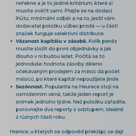
neřekne a je to jediné kritérium, které si
musíte ověřit sami. Ptejte se na dodací
lhůtu, minimální odběr a na to, jestli vám
dodavatel položku vůbec prodá — u části
značek funguje selektivní distribuce.
Vázanost kapitálu v zásobě.
Kolik peněz
musíte složit do první objednávky a jak
dlouho v ní budou ležet. Počítá se to
jednoduše: hodnota zásoby děleno
očekávaným prodejem za měsíc dá počet
měsíců, po které kapitál nepoužijete jinde.
Sezónnost.
Popularita na Heurece stojí na
osmidenním okně, takže jeden report je
snímek jednoho týdne. Než položku zařadíte,
porovnejte dva reporty s odstupem, ideálně
z různých částí roku.
Hranice, u kterých se odpověď překlápí, se dají