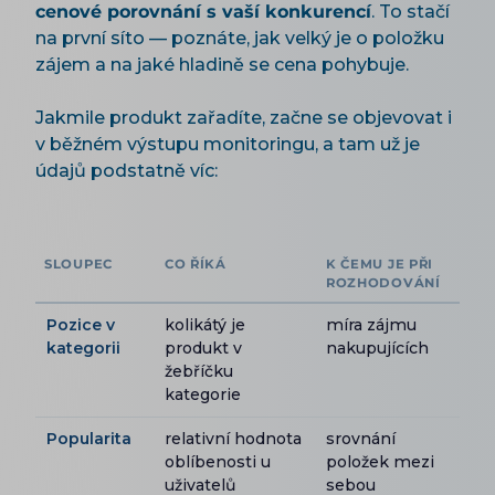
cenové porovnání s vaší konkurencí
. To stačí
na první síto — poznáte, jak velký je o položku
zájem a na jaké hladině se cena pohybuje.
Jakmile produkt zařadíte, začne se objevovat i
v běžném výstupu monitoringu, a tam už je
údajů podstatně víc:
SLOUPEC
CO ŘÍKÁ
K ČEMU JE PŘI
ROZHODOVÁNÍ
Pozice v
kolikátý je
míra zájmu
kategorii
produkt v
nakupujících
žebříčku
kategorie
Popularita
relativní hodnota
srovnání
oblíbenosti u
položek mezi
uživatelů
sebou