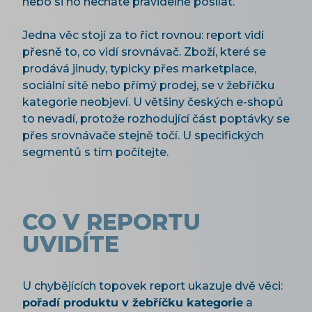
nebo si ho necháte pravidelně posílat.
Jedna věc stojí za to říct rovnou: report vidí
přesně to, co vidí srovnávač. Zboží, které se
prodává jinudy, typicky přes marketplace,
sociální sítě nebo přímý prodej, se v žebříčku
kategorie neobjeví. U většiny českých e-shopů
to nevadí, protože rozhodující část poptávky se
přes srovnávače stejně točí. U specifických
segmentů s tím počítejte.
CO V REPORTU
UVIDÍTE
U chybějících topovek report ukazuje dvě věci:
pořadí produktu v žebříčku kategorie
a