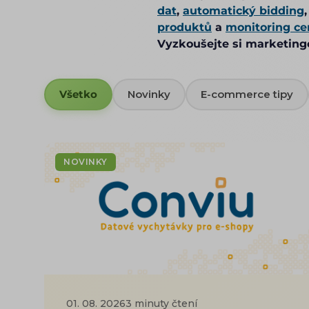
dat
,
automatický bidding
produktů
a
monitoring c
Vyzkoušejte si marketing
Všetko
Novinky
E-commerce tipy
NOVINKY
01. 08. 2026
3 minuty čtení