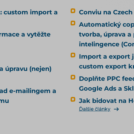
dětské boty. Nabídky agentur zase
prodávají balíček odkazů, u kterých se
: custom import a
Conviu na Czech
nedozvíte, odkud se vezmou ani co
Automatický copy
udělají. Tenhle text jde třetí cestou.
ormace a vytěžte
Nejdřív odpoví na otázku, kterou
tvorba, úprava a
většina návodů přeskočí — jestli
intelingence (C
odkazy vůbec potřebujete — a pak
Import a export 
ukáže, kde je e-shop reálně bere.
Uvidíte taky, co se v českých článcích o
custom export k
a úpravu (nejen)
odkazech běžně tvrdí, ačkoli se nám to
Doplňte PPC feed
při ověřování nepotvrdilo. Je to jeden z
článků tématu SEO a UX pro e-shop.
Google Ads a Sk
nad e-mailingem a
Pořadí, ve kterém jednotlivé zdroje
amu
Jak bidovat na H
odkazů probíráme, je zároveň to,
kterým k nim chodíme u klientů —
Ďalšie články
proto text čtěte jako postup, ne jako
seznam možností.