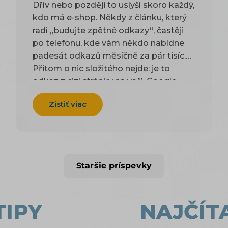
Dřív nebo později to uslyší skoro každý,
kdo má e-shop. Někdy z článku, který
radí „budujte zpětné odkazy“, častěji
po telefonu, kde vám někdo nabídne
padesát odkazů měsíčně za pár tisíc.
Přitom o nic složitého nejde: je to
odkaz z cizí stránky na vaši. Google
takové odkazy odjakživa bere jako
Zistiť viac
doporučení — čím víc důvěryhodných
webů na vás ukazuje, tím spíš vám
uvěří i on. Práci na tom, aby jich
přibývalo, se říká linkbuilding. Potíž je,
že když si to začnete zjišťovat, najdete
Staršie príspevky
dva druhy rad a ani jeden vám
nepomůže. Návody psané pro blogery
poradí, ať napíšete skvělý článek, na
TIPY
NAJČÍT
který budou ostatní odkazovat — jenže
vy neprodáváte články, ale kotle nebo