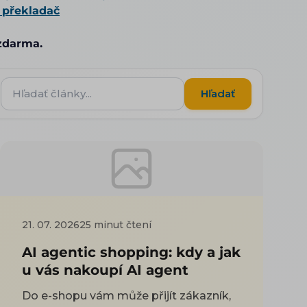
 překladač
 zdarma.
Hľadať
Hľadať
články...
21. 07. 2026
25 minut čtení
AI agentic shopping: kdy a jak
u vás nakoupí AI agent
Do e-shopu vám může přijít zákazník,