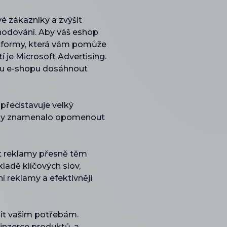
é zákazníky a zvýšit
chodování. Aby váš eshop
latformy, která vám pomůže
í je Microsoft Advertising.
mu e-shopu dosáhnout
 představuje velký
lu by znamenalo opomenout
at reklamy přesně těm
ladě klíčových slov,
í reklamy a efektivněji
bit vašim potřebám.
inzerce produktů, a