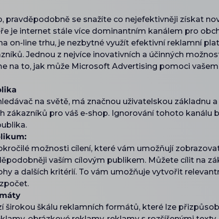
pravděpodobně se snažíte co nejefektivněji získat nov
í éře je internet stále více dominantním kanálem pro ob
 on-line trhu, je nezbytné využít efektivní reklamní p
zníků. Jednou z nejvíce inovativních a účinných možnost
e na to, jak může Microsoft Advertising pomoci vaše
lika
yhledávač na světě, má značnou uživatelskou základnu a
ých zákazníků pro váš e-shop. Ignorování tohoto kaná
publika.
blikum:
okročilé možnosti cílení, které vám umožňují zobrazov
děpodobněji vaším cílovým publikem. Můžete cílit na zák
y a dalších kritérií. To vám umožňuje vytvořit relevantn
ozpočet.
rmáty
zí širokou škálu reklamních formátů, které lze přizpůso
klamy, obrázkové reklamy, reklamy s rozšířenými texty, 