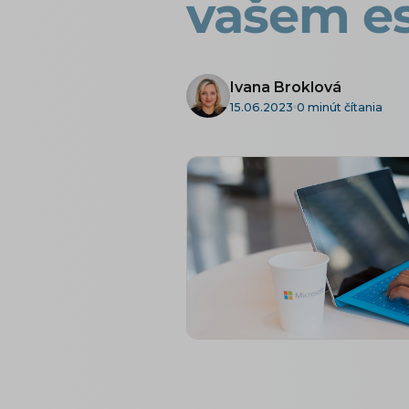
vašem e
Ivana Broklová
15.06.2023
0 minút čítania