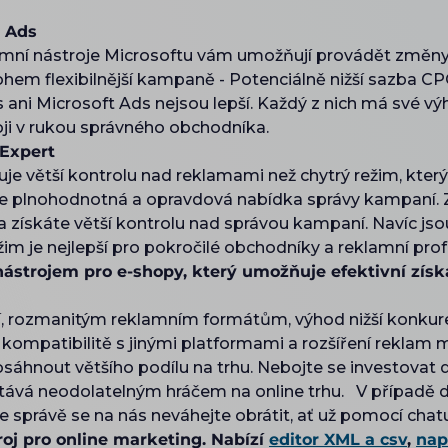
e Ads
mní nástroje Microsoftu vám umožňují provádět změny cí
em flexibilnější kampaně - Potenciálně nižší sazba CPC
s ani Microsoft Ads nejsou lepší. Každý z nich má své 
ji v rukou správného obchodníka.
 Expert
e větší kontrolu nad reklamami než chytrý režim, který 
e plnohodnotná a opravdová nabídka správy kampaní. Zj
a získáte větší kontrolu nad správou kampaní. Navíc jso
žim je nejlepší pro pokročilé obchodníky a reklamní pro
nástrojem pro e-shopy, který umožňuje efektivní zís
ní, rozmanitým reklamním formátům, výhod nižší konkur
kompatibilitě s jinými platformami a rozšíření reklam 
áhnout většího podílu na trhu. Nebojte se investovat d
 stává neodolatelným hráčem na online trhu. V případě 
ve správě se na nás neváhejte obrátit, ať už pomocí chatu
oj pro online marketing. Nabízí
editor XML a csv
,
nap