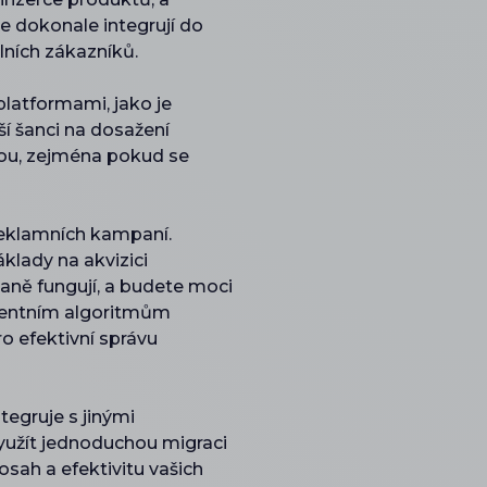
 dokonale integrují do
álních zákazníků.
platformami, jako je
ší šanci na dosažení
dou, zejména pokud se
 reklamních kampaní.
áklady na akvizici
aně fungují, a budete moci
ligentním algoritmům
o efektivní správu
tegruje s jinými
yužít jednoduchou migraci
sah a efektivitu vašich