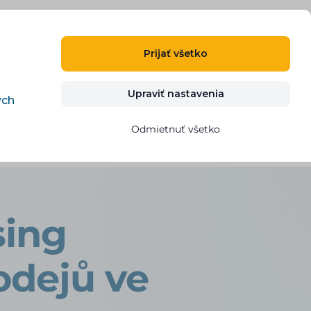
SK
PRIHLÁSIŤ SA
REGISTROVAŤ
Prijať všetko
g
Kontakt
VYSKÚŠAŤ ZDARMA
Upraviť nastavenia
ých
Odmietnuť všetko
ašem eshopu
sing
odejů ve