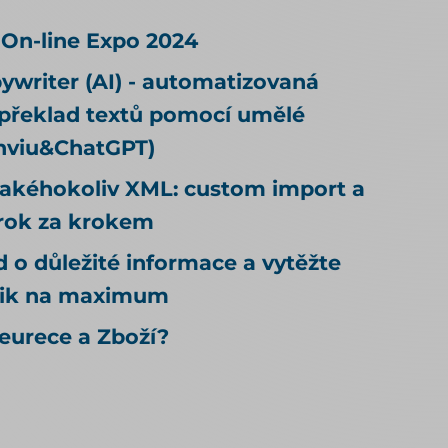
duben 2026). Rohlík se tedy rozhodl
vědomě. Alza zjistila, že za ni rozhodlo
 On-line Expo 2024
nastavení, které kvůli agentům nikdo
writer (AI) - automatizovaná
nedělal. Rada, kterou k tomu na
internetu najdete, bývá pořád stejná:
 překlad textů pomocí umělé
dejte do pořádku produktová data. Je
onviu&ChatGPT)
to dobrá rada, jen odpovídá na jinou
jakéhokoliv XML: custom import a
otázku, než si většina lidí myslí. Kvalitní
data rozhodují o tom, jestli vás umělá
rok za krokem
inteligence doporučí. To, jestli u vás
 o důležité informace a vytěžte
agent nakoupí, neovlivní ani trochu.
Tenhle článek je proto o nakupování, ne
lik na maximum
o doporučování. Odpovídá na tři
eurece a Zboží?
otázky: Může u mě agent nakoupit už
dnes, i když jsem to nikde nepovolil?
Co bych musel udělat, aby u mě mohl
nakupovat oficiálně, a vyplatí se to?
Kdo zaplatí škodu, když agent koupí