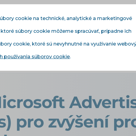
súbory cookie na technické, analytické a marketingové
, ktoré súbory cookie môžeme spracúvať, prípadne ich
Moduly
Služby
Cenník
Referencie
Blo
súbory cookie, ktoré sú nevyhnutné na využívanie webov
 používania súborov cookie
.
tí Microsoft Advertising (Bing Ads) pro zvýšení prodejů ve v
Microsoft Adverti
s) pro zvýšení pr