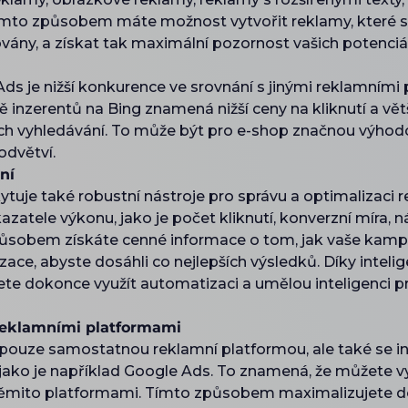
ímto způsobem máte možnost vytvořit reklamy, které se
ovány, a získat tak maximální pozornost vašich potenci
ds je nižší konkurence ve srovnání s jinými reklamními 
 inzerentů na Bing znamená nižší ceny na kliknutí a vět
ích vyhledávání. To může být pro e-shop značnou výho
odvětví.
ní
ytuje také robustní nástroje pro správu a optimalizaci
zatele výkonu, jako je počet kliknutí, konverzní míra, n
způsobem získáte cenné informace o tom, jak vaše kamp
zace, abyste dosáhli co nejlepších výsledků. Díky inte
te dokonce využít automatizaci a umělou inteligenci pr
 reklamními platformami
 pouze samostatnou reklamní platformou, ale také se in
ako je například Google Ads. To znamená, že můžete v
 těmito platformami. Tímto způsobem maximalizujete do