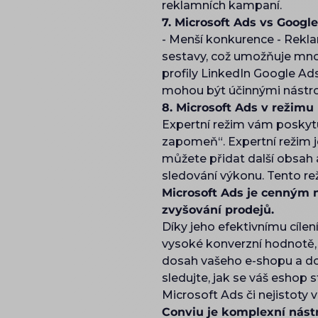
reklamních kampaní.
7. Microsoft Ads vs Googl
- Menší konkurence - Rekla
sestavy, což umožňuje mnoh
profily LinkedIn Google Ad
mohou být účinnými nástro
8. Microsoft Ads v režimu
Expertní režim vám poskytuj
zapomeň“. Expertní režim j
můžete přidat další obsah 
sledování výkonu. Tento re
Microsoft Ads je cenným 
zvyšování prodejů.
Díky jeho efektivnímu cíle
vysoké konverzní hodnotě, 
dosah vašeho e-shopu a dos
sledujte, jak se váš eshop
Microsoft Ads či nejistoty 
Conviu je komplexní nástr