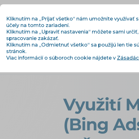
Kliknutím na „Prijať všetko“ nám umožníte využívať 
účely na tomto zariadení.
Kliknutím na „Upraviť nastavenia“ môžete sami určiť
spracovanie zakázať.
Začíname
Kliknutím na „Odmietnuť všetko“ sa použijú len tie 
stránok.
Viac informácií o súboroch cookie nájdete v
Zásadách
›
›
Úvod
Články a informácie
Využi
Využití 
(Bing Ad