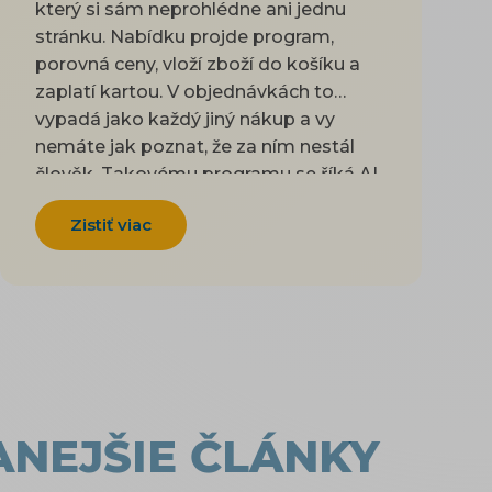
který si sám neprohlédne ani jednu
stránku. Nabídku projde program,
porovná ceny, vloží zboží do košíku a
zaplatí kartou. V objednávkách to
vypadá jako každý jiný nákup a vy
nemáte jak poznat, že za ním nestál
člověk. Takovému programu se říká AI
agent. Řeknete mu, co potřebujete
Zistiť viac
koupit, a on to obstará za vás.
Podobně jako když pošlete někoho z
rodiny nakoupit podle lístečku. V Česku
už se to děje a dva velké obchody to
mají každý jinak. Rohlík agenty do
svého e-shopu pustil schválně a nechá
je i zaplatit. Alze naopak ochrana proti
robotům jednoho agenta omylem
ANEJŠIE ČLÁNKY
odřízla, a když se na to zeptali novináři,
obchod nastavení opravil (Lupa.cz,