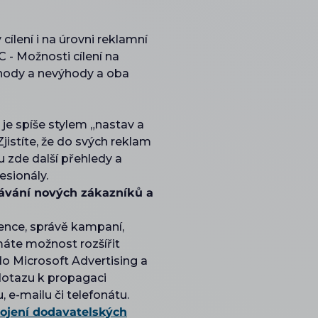
lení i na úrovni reklamní
 - Možnosti cílení na
výhody a nevýhody a oba
je spíše stylem „nastav a
istíte, že do svých reklam
u zde další přehledy a
fesionály.
kávání nových zákazníků a
ence, správě kampaní,
máte možnost rozšířit
o Microsoft Advertising a
dotazu k propagaci
, e-mailu či telefonátu.
ojení dodavatelských