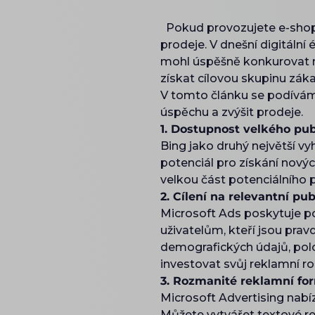
Pokud provozujete e-shop, 
prodeje. V dnešní digitáln
mohl úspěšně konkurovat na
získat cílovou skupinu záka
V tomto článku se podívám
úspěchu a zvýšit prodeje.
1. Dostupnost velkého pub
Bing jako druhý největší v
potenciál pro získání nov
velkou část potenciálního 
2. Cílení na relevantní pu
Microsoft Ads poskytuje p
uživatelům, kteří jsou prav
demografických údajů, poloh
investovat svůj reklamní r
3. Rozmanité reklamní fo
Microsoft Advertising nabí
Můžete vytvářet textové re