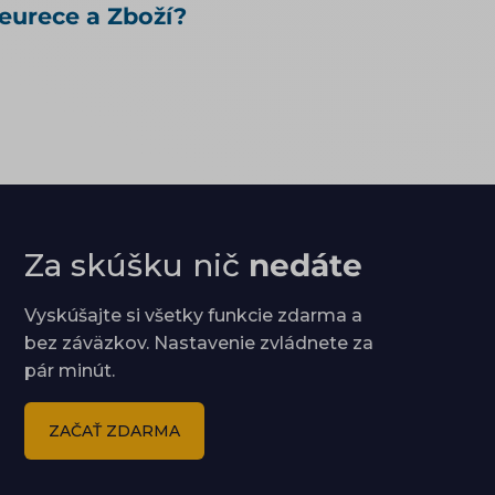
eurece a Zboží?
otázky: Může u mě agent nakoupit už
dnes, i když jsem to nikde nepovolil?
Co bych musel udělat, aby u mě mohl
nakupovat oficiálně, a vyplatí se to?
Kdo zaplatí škodu, když agent koupí
něco jiného, než měl? Jak vás má
umělá inteligence vůbec najít a
doporučit, řeší téma SEO a UX pro e-
shop. Čím konkrétně naplnit
Za skúšku nič
nedáte
produktová data, rozebírá téma
produktové feedy a napojení e-shopu.
Vyskúšajte si všetky funkcie zdarma a
bez záväzkov. Nastavenie zvládnete za
pár minút.
ZAČAŤ ZDARMA